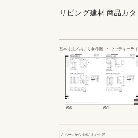
リビング建材 商品カタログ 9
基本寸法／納まり参考図
ウッディーラ
950
951
左ページから抽出された内容