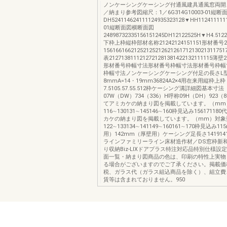
ノンケーシングケーシング付通風建具通風窓両開
／納まり参考図縮尺：1／6G314G10003-01縦
DH524114624111124935323128▼HH112411111
01縦断面図横断面図
24898732335156151245DH12122525H▼H4.51
下枠上枠縦枠部材名称21242124151151形材番号
15616616621252125212621261712130213117
表2127138111212721281381422132111115薄壁
形材番号枠幅寸法形材番号枠幅寸法形材番号枠幅
枠幅寸法ノンケーシングケーシング付足の長さL
8mmA=14・19mm36824A2×4用在来用縦枠上枠
7.5105.57.55.512枠ケーシング溝詳細図基本
07W（DW）734（336）H呼称09H（DH）923（
てアミカケの納まり図を掲載しています。（mm
116∼130131∼145146∼160枠見込み1561711
カケの納まり図を掲載しています。（mm）対象
122∼133134∼141149∼160161∼170枠見込み
用）142mm（厚壁用）ケーシング足長さ141914
ラインファミリーライン床材造作材／DS窓枠新
り収納Biz-LIXドアプラス特注対応品特別仕様設
面一覧・納まり図商品の色は、印刷の特性上実物
る場合がございますのでご了承ください。掲載価
税、ガラス代（ガラス組込商品を除く）、組立費
賃等は含まれておりません。950