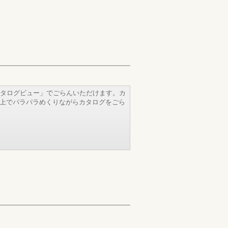
タログビュー」でごらんいただけます。カ
b上でパラパラめくりながらカタログをごら