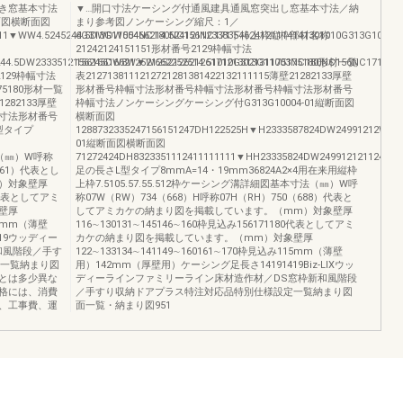
き窓基本寸法
▼…開口寸法ケーシング付通風建具通風窓突出し窓基本寸法／納
断面図横断面図
まり参考図ノンケーシング縮尺：1／
11▼WW4.5245244.5DWDW55466214.52412112338354624121114141301010G313G10003-
6G313G11004NC180NC156NC171下枠上枠縦枠部材名称
21242124151151形材番号2129枠幅寸法
2244.5DW2333512156245DW8W▼W662252514.51010G313G11003NC180NC156NC171
156166166212521252126212617121302131175175180形材一覧
2129枠幅寸法
表2127138111212721281381422132111115薄壁21282133厚壁
5175180形材一覧
形材番号枠幅寸法形材番号枠幅寸法形材番号枠幅寸法形材番号
21282133厚壁
枠幅寸法ノンケーシングケーシング付G313G10004-01縦断面図
寸法形材番号
横断面図
型タイプ
1288732335247156151247DH122525H▼H2333587824DW24991212W▼W
01縦断面図横断面図
寸法（㎜）W呼称
71272424DH8323351112411111111▼HH23335824DW24991212112466
861）代表とし
足の長さL型タイプ8mmA=14・19mm36824A2×4用在来用縦枠
）対象壁厚
上枠7.5105.57.55.512枠ケーシング溝詳細図基本寸法（㎜）W呼
80代表としてアミ
称07W（RW）734（668）H呼称07H（RH）750（688）代表と
壁厚
してアミカケの納まり図を掲載しています。（mm）対象壁厚
115mm（薄壁
116∼130131∼145146∼160枠見込み156171180代表としてアミ
19ウッディー
カケの納まり図を掲載しています。（mm）対象壁厚
和風階段／手す
122∼133134∼141149∼160161∼170枠見込み115mm（薄壁
定一覧納まり図
用）142mm（厚壁用）ケーシング足長さ14191419Biz-LIXウッ
とは多少異な
ディーラインファミリーライン床材造作材／DS窓枠新和風階段
格には、消費
／手すり収納ドアプラス特注対応品特別仕様設定一覧納まり図
、工事費、運
面一覧・納まり図951