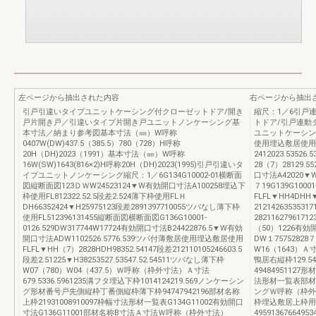
左ページから抽出された内容
右ページから抽出
引戸引違いタイプユニットケーシング付クローゼットドア/開き
縮尺：1／6引戸
戸片開き戸／引違いタイプ片開き戸ユニットノンケーシング基
トドア/引戸連動
本寸法／納まり参考図基本寸法（㎜）W呼称
ユニットケーシング
0407W(DW)437.5（385.5）780（728）H呼称
使用埋込敷居使用FL
20H（DH)2023（1991）基本寸法（㎜）W呼称
2412023.53526.
16W(SW)1643(816×2)H呼称20H（DH)2023(1995)引戸引違いタ
28（7）28129.5
イプユニットノンケーシング縮尺：1／6G134G10002-01横断面
口寸法A42020▼WW
図縦断面図123ＤＷW24523124▼W有効開口寸法A100258埋込下
７19G139G1
枠使用FL812322.52.5段差2.524薄下枠使用FLＨ
FLFL▼HH4DH
DH66352424▼H25975123段差2891397710055ツバなし薄下枠
2121426353531
使用FL512396131455縦断面図横断面図G136G10001-
282116279617
0126.529DW317744W17724有効開口寸法B24422876.5▼W有効
（50）1226有効開口
開口寸法ADW1102526.5776.539ツバ付薄敷居使用埋込敷居使用
DW１7575282
FLFL▼HH（7）2828HDH98352.54147段差212110105246603.5
W16（1643）Ａ
段差2.51225▼H38253527.53547.52.54511ツバなし薄下枠
鴨居右縦枠129.549
W07（780）W04（437.5）Ｗ呼称（枠外寸法）Ａ寸法
4948495112
679.5336.5961235溝フタ埋込下枠1014124219.569ノンケーシン
法形材一覧表部材名
グ形材番号戸先側縦枠丁番側縦枠薄下枠94747942196部材名称
ングＷ呼称（枠外寸法
上枠21931008910097枠幅寸法形材一覧表G134G11002有効開口
枠埋込敷居上枠用
寸法G136G11001部材名称B寸法Ａ寸法Ｗ呼称（枠外寸法）
4959136766495