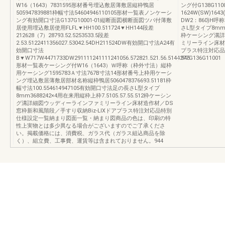
W16（1643）7831595形材番号埋込敷居薄敷居縦枠鴨居
ング付G138G1
505947839881枠幅寸法54604946110105形材一覧表ノンケーシ
1624W(SW)164
ング有効開口寸法G137G10001-01縦断面図横断面図ツバ付薄敷
DW2：860)H呼称2
居使用埋込敷居使用FLFL▼HH100.511724▼HH144段差
さL型タイプ8mm36
212628（7）28793.52.5253533.5段差
枠ケーシング溝詳細
2.53.5122411356027.53042.54DH211524DW有効開口寸法A24有
ミリーライン床材
効開口寸法
プラス特注対応品
B▼W717W4471733DW291111241111241056.572821.521.56.5144277G136G11001
945
形材一覧表ケーシング付W16（1643）Ｗ呼称（枠外寸法）縦枠
用ケーシング1595783Ａ寸法767B寸法14形材番号上枠用ケーシ
ング埋込敷居薄敷居部材名称縦枠鴨居5060478376693.51181枠
幅寸法100.554614947105有効開口寸法足の長さL型タイプ
8mm3688242×4用在来用縦枠上枠7.5105.57.55.512枠ケーシン
グ溝詳細図ウッディーラインファミリーライン床材造作材／DS
窓枠新和風階段／手すり収納Biz-LIXドアプラス特注対応品特別
仕様設定一覧納まり図面一覧・納まり図商品の色は、印刷の特
性上実物とは多少異なる場合がございますのでご了承くださ
い。掲載価格には、消費税、ガラス代（ガラス組込商品を除
く）、組立費、工事費、運賃等は含まれておりません。944