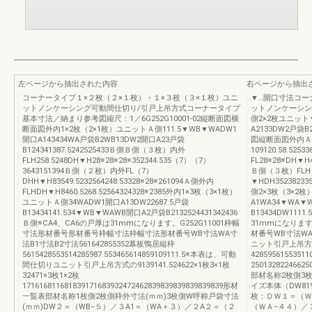
左ページから抽出された内容
右ページから抽出
コーナータイプ１×２枚（２×１枚）・１×３枚（３×１枚）ユニ
▼…開口寸法コー
ットノンケーシング可動間仕切り/引戸上吊方式コーナータイプ
ットノンケーシング
基本寸法／納まり参考図縮尺：1／6G252G10001-02縦断面図横
側2×2枚ユニット▼
断面図外内1×2枚（2×1枚）ユニットＡ側111.5▼WB▼WADW1
A2133DW2戸袋B2
開口A143434WA戸袋B2WB13DW2開口A23戸袋
図縦断面図外内Ａ側F
B124341387.5242525433Ｂ側Ｂ側（３枚）内外
109120.58.52
FLH258.5248DH▼H28※28※28※352344.535（7）（7）
FL28※28※DH▼H4
3643151394Ｂ側（２枚）内外FL（7）
Ｂ側（３枚）FLH
DHH▼H83549.5232564248.53328※28※261094Ａ側外内
▼HDH352382335
FLHDH▼H8460.5268.52564324328※2385外内1×3枚（3×1枚）
側2×3枚（3×2枚）
ユニットＡ側34WADW1開口A13DW22687.5戸袋
A1WA34▼WA▼
B13434141.534▼WB▼WAWB開口A2戸袋B2132524431342436
B13434DW1111
Ｂ側※CA4、CA6の戸厚は31mmになります。G252G11001枠幅
31mmになります
寸法形材番号形材番号枠幅寸法枠幅寸法形材番号WB寸法WA寸
材番号WB寸法W
法B1寸法B2寸法561642855352幕板鴨居縦枠
ニット引戸上吊方式
5615428553514285987.553465614859109111.5※本表は、可動
42859561553511
間仕切りユニット引戸上吊方式の9139141.524622×1枚3×1枚
2501328224662
32471×3枚1×2枚
部材名称2枚側3
171616811681839171683932472462839839839839839839形材
イズ本体（DW8
一覧表部材名称1枚側2枚側枠外寸法(ｍｍ)3枚側W呼称戸袋寸法
枚：ＤＷ１＝（ＷＡ
(ｍｍ)DW２＝（WB−５）／３A1＝（WA＋３）／２A２＝（２
（ＷＡ−４４）／