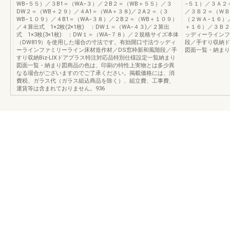
WB−５５）／３B1＝（WA−３）／２B２＝（WB＋５５）／３
−５１）／３Ａ２
DW２＝（WB＋２９）／４A1＝（WA＋３８)／２A２＝（３
／３Ｂ２＝（ＷＢ
WB−１０９）／４B1＝（WA−３８）／２B２＝（WB＋１０９）
（２ＷＡ−１６）
／４算出式 1×2枚(2×1枚) ：DW１＝（WA−４３)／２算出
＋１６）／３Ｂ２＝
式 1×3枚(3×1枚) ：DW１＝（WA−７８）／２規格サイズ本体
ッディーラインフ
（DW819）を使用した場合の寸法です。有効開口寸法ウッディ
段／手すり収納ド
ーラインファミリーライン床材造作材／DS窓枠新和風階段／手
図面一覧・納まり図
すり収納Biz-LIXドアプラス特注対応品特別仕様設定一覧納まり
図面一覧・納まり図商品の色は、印刷の特性上実物とは多少異
なる場合がございますのでご了承ください。掲載価格には、消
費税、ガラス代（ガラス組込商品を除く）、組立費、工事費、
運賃等は含まれておりません。936