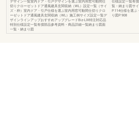
デザイン一覧室内ドア・引戸デザインを選ぶ室内用窓可動間仕
仕様設定一覧有償
切りクローゼットドア通風建具玄関収納（WL）設定一覧（サイ
覧・納まり図サイズ
ズ・枠）室内ドア・引戸仕様を選ぶ室内用窓可動間仕切りクロ
P.114仕様を選ぶ
ーゼットドア通風建具玄関収納（WL）施工例サイズ設定一覧デ
り図P.908
ザインラインアップおすすめアップグレードBiz-LIX特注対応品
特別仕様設定一覧有償部品参考資料・商品詳細一覧納まり図面
一覧・納まり図