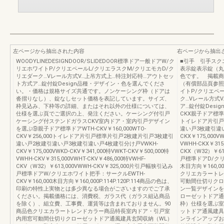
左ページから抽出された内容
右ページから抽出
WOODYLINEDESIGNDOOR/SLIDEDOOR標準ドア一般ドアW/ク
■引手 引手スク
リエホワイトP/クリエペールL/クリエラスクM/クリエモカD/ク
表示錠表示錠（丸
リエダーク…Vレール方式V…上吊方式上…特注対応特…アウトセッ
色です。 掲載商
ト方式ア…錠付錠Design品種・デザイン・色を選んでくださ
（有償部品頁参照
い。・価格は規格サイズ共通です。ノンケーシング枠（ドアは
イトP/クリエペ
沓摺りなし）、錠なしセット価格を表記しています。サイズ、
ク…Vレール方式
枠見込み、下枠等の詳細、またはそれ以外の仕様については、
ア…錠付錠Des
仕様を選ぶ頁でご選択の上、発注ください。ケーシング付引戸
CKX親子ドア標準ドア
ケーシング付ステンドガラスCKV室内ドア・室内引戸デザイン
トイレドア片引戸
を選ぶ⑨親子ドア標準ドアWTH-CKV￥160,000WTO-
違い戸3枚建引違い
CKV￥256,000トイレドア片引戸標準片引戸2枚建片引戸3枚建引
CKX￥175,000V
違い戸2枚建引違い戸3枚建引違い戸4枚建引分け戸VWKH-
VWHH-CKX￥315
CKV￥175,000VWKD-CKV￥341,000特VWKT-CKV￥500,000特
CKX（W32）￥61
VWHH-CKV￥315,000VWHT-CKV￥486,000特VWHF-
戸標準ドアD/クリ
CKV（W32）￥613,000VWWH-CKV￥325,000片引戸幅狭引込み
木目方向￥160,00
戸標準ドアW/クリエホワイト把手：サークルEWTH-
クリエカラートレ
CKV￥160,000木目方向￥160,000P.114P.120P.114商品の色は、
可動間仕切りクロ
印刷の特性上実物とは多少異なる場合がございますのでご了承
ン一覧デザインを
ください。掲載価格には、消費税、ガラス代（ガラス組込商品
ローゼットドア通
を除く）、組立費、工事費、運賃等は含まれておりません。90
枠）仕様を選ぶ室
商品色クリエカラートレンドカラー商品特長室内ドア・引戸室
ットドア通風建具
内用窓可動間仕切りクローゼットドア通風建具玄関収納（WL）
ンラインアップおす