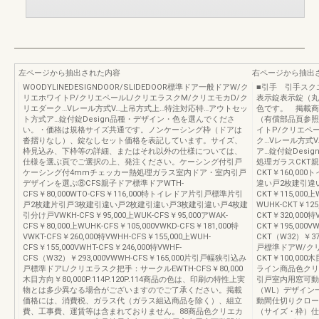
左ページから抽出された内容
右ページから抽出
WOODYLINEDESIGNDOOR/SLIDEDOOR標準ドア一般ドアW/ク
■引手 引手スク
リエホワイトP/クリエペールL/クリエラスクM/クリエモカD/ク
表示錠表示錠（丸
リエダーク…Vレール方式V…上吊方式上…特注対応特…アウトセッ
色です。 掲載商
ト方式ア…錠付錠Design品種・デザイン・色を選んでくださ
（有償部品頁参照
い。・価格は規格サイズ共通です。ノンケーシング枠（ドアは
イトP/クリエペ
沓摺りなし）、錠なしセット価格を表記しています。サイズ、
ク…Vレール方式
枠見込み、下枠等の詳細、またはそれ以外の仕様については、
ア…錠付錠Des
仕様を選ぶ頁でご選択の上、発注ください。ケーシング付引戸
処理ガラスCKT親子
ケーシング付4mmチェッカー熱処理ガラス室内ドア・室内引戸
CKT￥160,0
デザインを選ぶ⑧CFS親子ドア標準ドアWTH-
違い戸2枚建引違
CFS￥80,000WTO-CFS￥116,000特トイレドア片引戸標準片引
CKT￥115,000上
戸2枚建片引戸3枚建引違い戸2枚建引違い戸3枚建引違い戸4枚建
WUHK-CKT￥125
引分け戸VWKH-CFS￥95,000上WUK-CFS￥95,000アWAK-
CKT￥320,000特
CFS￥80,000上WUHK-CFS￥105,000VWKD-CFS￥181,000特
CKT￥195,000VW
VWKT-CFS￥260,000特VWHH-CFS￥155,000上WUH-
CKT（W32）￥37
CFS￥155,000VWHT-CFS￥246,000特VWHF-
戸標準ドアW/ク
CFS（W32）￥293,000VWWH-CFS￥165,000片引戸幅狭引込み
CKT￥100,000木
戸標準ドアL/クリエラスク把手：サークルEWTH-CFS￥80,000
ライン商品色クリ
木目方向￥80,000P.114P.120P.114商品の色は、印刷の特性上実
引戸室内用窓可動
物とは多少異なる場合がございますのでご了承ください。掲載
（WL）デザイン
価格には、消費税、ガラス代（ガラス組込商品を除く）、組立
動間仕切りクロー
費、工事費、運賃等は含まれておりません。88商品色クリエカ
（サイズ・枠）仕