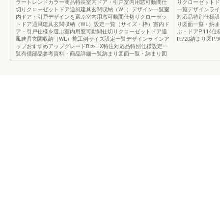
ラートレンドカラー商品特長室内ドア・引戸室内用窓可動間仕
りクローゼットド
切りクローゼットドア通風建具玄関収納（WL）デザイン一覧室
一覧デザインライン
内ドア・引戸デザインを選ぶ室内用窓可動間仕切りクローゼッ
対応品特別仕様設
トドア通風建具玄関収納（WL）設定一覧（サイズ・枠）室内ド
り図面一覧・納まり
ア・引戸仕様を選ぶ室内用窓可動間仕切りクローゼットドア通
ぶ・ドアP.114仕
風建具玄関収納（WL）施工例サイズ設定一覧デザインラインア
P.720納まり図P.9
ップおすすめアップグレードBiz-LIX特注対応品特別仕様設定一
覧有償部品参考資料・商品詳細一覧納まり図面一覧・納まり図