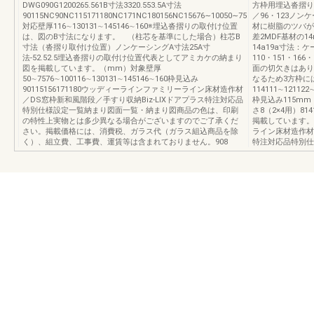
DWG090G1200265.561B寸法3320.553.5A寸法
方枠用埋込沓摺り422
90115NC90NC115171180NC171NC180156NC15676∼10050∼75
／96・123ノンケ
対応壁厚116∼130131∼145146∼160※埋込沓摺りの取付け位置
材に樹脂のツバが
は、図のB寸法になります。 （柱芯を基準にした場合）柱芯B
差2MDF基材の
寸法（沓摺り取付け位置）ノンケーシングA寸法25A寸
14a19a寸法：
法-52.52.5埋込沓摺りの取付け位置代表としてアミカケの納まり
110・151・16
図を掲載しています。（mm）対象壁厚
面の切欠きはあり
50∼7576∼100116∼130131∼145146∼160枠見込み
なるため3方枠に
90115156171180ウッディーラインファミリーライン床材造作材
114111∼121122
／DS窓枠新和風階段／手すり収納Biz-LIXドアプラス特注対応品
枠見込み115m
特別仕様設定一覧納まり図面一覧・納まり図商品の色は、印刷
さ8（2×4用）81
の特性上実物とは多少異なる場合がございますのでご了承くだ
掲載しています。（
さい。掲載価格には、消費税、ガラス代（ガラス組込商品を除
ライン床材造作材
く）、組立費、工事費、運賃等は含まれておりません。908
特注対応品特別仕