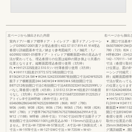
左ページから抽出された内容
右ページから抽出
室内ドア/一般ドア標準ドア・トイレドア・親子ドアノンケーシ
▼…開口寸法基本寸
ングG090G12001溝フタ埋込沓摺り422.57.517.819.41.914埋込
06507080912W
沓摺り詳細図基本寸法／納まり参考図縮尺：1／3縮尺：1／
780（723）824
6G090G10001-01標準ドア・トイレドア横断面図※枠の見込み寸
H呼称20H（DH)
法が変わっても、埋込沓摺りの位置は縦枠の開き側より共通の
142∼170111∼1
位置となります。縦断面図埋込沓摺り使用（3方枠）
寸法（沓摺り取付
FL▼HH121225段差2.510.5ツバ付薄沓摺り使用（3方枠）
け位置は、図のB
FL▼HH1112段差213772.572.5有効開口寸法
ーシング付縮尺：1／
B1562412124.5W▼W244.52423335887有効開口寸法ADW92525
枠）縦断面図標準
親子ドア横断面図244.54DW24▼WWSW4.5有効開口寸法
寸法が変わっても
B871212有効開口寸法C有効開口寸法A83532324156252599FLツ
の位置となります
バなし薄沓摺り使用（4方枠）2.51512.512H▼H段差21155沓摺
B11524242483
りなし（3方枠）FLDHH▼H241513121568723335813122525ド
2.510.54611
アトイレB寸法W呼称（枠外寸法）A寸法
▼HH72.572.5
654608628654698742522698W09（868）W07（780）
FLDHH▼H24111
W06（648）W08（824）W06（734）W065（754）W08（824）
断面図▼WW11524
W07（780）ドア標準796752708576752708682662991A寸法
開口寸法BSWDW4
W12（1188）W呼称（枠外寸法）1116C寸法657B寸法親子ドア
沓摺り使用（4方枠）
有効開口寸法G090G11001は枠見込み90・115mmの設定はあり
取付け位置足の長さ
ません。B寸法=W-72DW=W-57算出式：A寸法=W-126算出式：A
25mm36824A2
寸法＝W-197B寸法＝W-127-SWC寸法＝W-72SW＝W-61-
グ溝詳細図▼…開