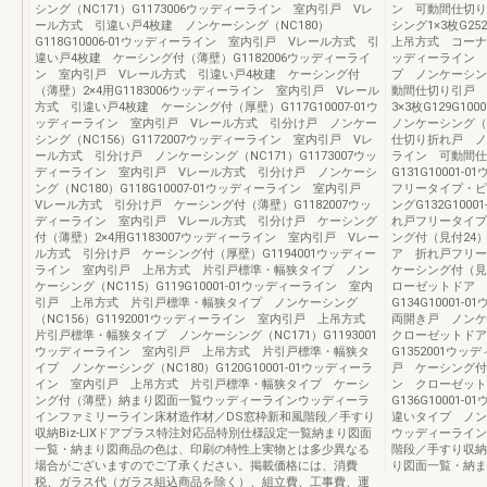
シング（NC171）G1173006ウッディーライン 室内引戸 Vレ
ン 可動間仕切り
ール方式 引違い戸4枚建 ノンケーシング（NC180）
シング1×3枚G2
G118G10006-01ウッディーライン 室内引戸 Vレール方式 引
上吊方式 コーナー
違い戸4枚建 ケーシング付（薄壁）G1182006ウッディーライ
ッディーライン 
ン 室内引戸 Vレール方式 引違い戸4枚建 ケーシング付
プ ノンケーシング
（薄壁）2×4用G1183006ウッディーライン 室内引戸 Vレール
動間仕切り引戸 
方式 引違い戸4枚建 ケーシング付（厚壁）G117G10007-01ウ
3×3枚G129G
ッディーライン 室内引戸 Vレール方式 引分け戸 ノンケー
ノンケーシング（N
シング（NC156）G1172007ウッディーライン 室内引戸 Vレ
仕切り折れ戸 ノン
ール方式 引分け戸 ノンケーシング（NC171）G1173007ウッ
ライン 可動間仕
ディーライン 室内引戸 Vレール方式 引分け戸 ノンケーシ
G131G1000
ング（NC180）G118G10007-01ウッディーライン 室内引戸
フリータイプ・ピ
Vレール方式 引分け戸 ケーシング付（薄壁）G1182007ウッ
ングG132G10
ディーライン 室内引戸 Vレール方式 引分け戸 ケーシング
れ戸フリータイプ
付（薄壁）2×4用G1183007ウッディーライン 室内引戸 Vレー
ング付（見付24）
ル方式 引分け戸 ケーシング付（厚壁）G1194001ウッディー
ア 折れ戸フリ
ライン 室内引戸 上吊方式 片引戸標準・幅狭タイプ ノン
ケーシング付（見付
ケーシング（NC115）G119G10001-01ウッディーライン 室内
ローゼットドア 
引戸 上吊方式 片引戸標準・幅狭タイプ ノンケーシング
G134G1000
（NC156）G1192001ウッディーライン 室内引戸 上吊方式
両開き戸 ノンケー
片引戸標準・幅狭タイプ ノンケーシング（NC171）G1193001
クローゼットドア
ウッディーライン 室内引戸 上吊方式 片引戸標準・幅狭タ
G1352001
イプ ノンケーシング（NC180）G120G10001-01ウッディーラ
戸 ケーシング付（
イン 室内引戸 上吊方式 片引戸標準・幅狭タイプ ケーシ
ン クローゼット
ング付（薄壁）納まり図面一覧ウッディーラインウッディーラ
G136G1000
インファミリーライン床材造作材／DS窓枠新和風階段／手すり
違いタイプ ノンケ
収納Biz-LIXドアプラス特注対応品特別仕様設定一覧納まり図面
ウッディーライン
一覧・納まり図商品の色は、印刷の特性上実物とは多少異なる
階段／手すり収納
場合がございますのでご了承ください。掲載価格には、消費
り図面一覧・納ま
税、ガラス代（ガラス組込商品を除く）、組立費、工事費、運