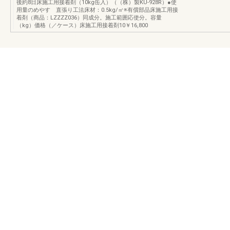
後約8日床施工用接着剤（10kg缶入）（（株）製KU-928R）●使
用量のめやす 直張り工法床材：0.5kg/㎡※有償部品床施工用接
着剤（商品：LZZZZ036）同成分。施工範囲応使分。容量
（kg）価格（／ケース）床施工用接着剤10￥16,800