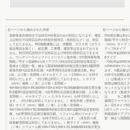
左ページから抽出された内容
右ページから抽出
床材床造作材特注寸法対応FAX発注のみの対応になります。補足
FAX発注書はBi
上記特注寸法対応以外の特別仕様対応（色対応など）は、対応
階段/手すり特注
しておりません。892掲載価格には、消費税、ガラス代（ガラス
（mm）サイズ（
組込商品を除く）、組立費、工事費、運賃等は含まれておりま
テップAタイプ
せん。特注対応品特注寸法対応および特別仕様対応はできませ
−750≦W≦20001
ん。ウッディーラインファミリーライン造作材／DS窓枠新和風
Bタイプ
階段／手すり収納Biz-LIXドアプラス特注対応品特別仕様設定一
−750≦W≦20001
覧納まり図面一覧・納まり図床材納期FAX発注受注後約3週間用
rrDWrDW※
床造作材※設定色対応致。※必専用特注品発注書発注願。Biz-
ます。※蹴込板は
LIX。上り框＜玄関框＞の４ｍタイプ（Ｌ＝3,950ｍｍ）を特寸
のW寸法切断は表
対応いたします。（付け框は対応しておりません。）サイズ
（）は集成タイプ
（mm）価格（／本）上り框＜玄関框＞
状部は櫛目加工さ
90×90×3,950￥89,00090×150×3,950￥90,000納期FAX発注受注後
セットとなります
約2週間※設定色対応致。※必専用特注品発注書発注願。上り框＜
なります（集成タ
玄関框＞、４ｍタイプ（Ｌ＝３,９５０ｍｍ）を特寸対応いたし
は をご参照く
ます。（付け框は対応しておりません。）床造作材（塗装仕
週間①ファースト
様）サイズ（mm）価格（／本）上り框＜玄関框＞
み）②Sタイプ特注
90×150×3,950￥90,000納期FAX発注受注後約2週間※設定色対応
LIXウッディー
致。※必専用特注品発注書発注願。リフォーム框の３ｍタイプ
和風収納ドアプラ
（Ｌ＝３,０００ｍｍ）を特寸対応いたします。（床見切り材、
覧・納まり図階段
段差解消部材は対応しておりません。）框サイズ（mm）価格
（／本）リフォーム框100×170×3,000￥29,500納期FAX発注受注