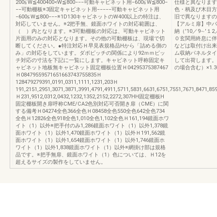
200≦W≦400400<W≦800−−−可動キャビネット用−600≦W≦800−
仕様と異なります
−−可動棚板※3固定キャビネット用−−−−−可動キャビネット用
色・柄及び木目方
−600≦W≦800−−−※1D130キャビネットのW400以上の特注は、
旧で異なりますの
対応していません。※2把手無、鏡面ホワイトの対応範囲は、
【アルミ扉】中パ
（ ）内となります。※3可動棚板の対応は、可動キャビネット
納（'10／9∼'１
片面用のみの対応となります。その他の可動棚板は、現場で切
０玄関用終息に伴
断してください。●特注対応Ｈ早見表規格品Hから「詰める側の
などは取付け出来
み」の対応をしています。ダボピッチの関係により92ｍｍピッ
ム収納パネルタイ
チ対応の寸法を下記に一覧にします。キャビネット呼称固定キ
して出荷します。
ャビネット地板無キャビネット固定棚板位置Ｈ04295375387467
の場合含む）×1.
Ｈ08479559571651663743755835Ｈ
128479279391,0191,0311,1111,1231,203Ｈ
191,2151,2951,3071,3871,3991,4791,4911,5711,5831,6631,6751,7551,7671,8471,85
Ｈ231,9512,0312,0432,1232,1352,2152,2272,307HH固定棚板H
固定棚板開き扉呼称CME/CA2色別対応可否開き扉（CME）に関
する備考Ｈ04274全色366全色Ｈ08458全色550全色642全色734
全色Ｈ12826全色918全色1,010全色1,102全色Ｈ161,194鏡面ホワ
イト（1）以外※把手付のみ1,286鏡面ホワイト（1）以外1,378鏡
面ホワイト（1）以外1,470鏡面ホワイト（1）以外Ｈ191,562鏡
面ホワイト（1）以外1,654鏡面ホワイト（1）以外1,746鏡面ホ
ワイト（1）以外1,838鏡面ホワイト（1）以外※網掛け部は規格
品です。※把手無扉、鏡面ホワイト（1）色については、Ｈ12を
超えるサイズの製作をしていません。