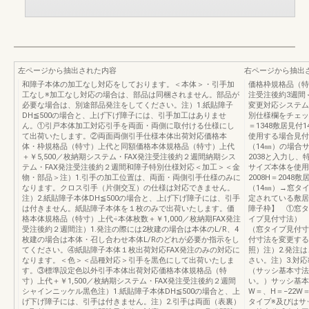
左ページから抽出された内容
右ページから抽出
和障子本体の加工なし対応をしております。＜本体＞・引手加
価格枠規格品（特寸
工なし※加工なし対応の場合は、部品は同梱されません。部品が
注受注後約3週間
必要な場合は、別途部品発注をしてください。注）1.紙貼障子
変更対応システム
DH≦500の場合と、上げ下げ障子には、引手加工はありませ
別仕様欄をチェッ
ん。①引戸本体加工対応引手を両面・両側に取付ける仕様にし
＝1348敷居見付1
て出荷いたします。②両面両側引手仕様本体出荷対応価格本
使用する場合見付
体・枠規格品（特寸）上代と同額価格本体規格品（特寸）上代
（14㎜）の場合
＋￥5,500／枚納期システム・FAX発注受注後約２週間納期シス
2038と入力し
テム・FAX発注受注後約２週間和障子特別仕様対応＜加工＞＜金
サイズ本体を使用
物・部品＞注）1.引手の加工位置は、両面・両側引手仕様のみに
2008H＝2048
なります。クロス引手（片側交互）の仕様は対応できません。
（14㎜）→窓タ
注）2.紙貼障子本体DH≦500の場合と、上げ下げ障子には、引手
定されている敷居
は付きません。紙貼障子本体を１枚のみで出荷いたします。価
障子枠】 ①窓タ
格本体規格品（特寸）上代÷本体枚数＋￥1,000／枚納期FAX発注
イプ見付寸法） 
受注後約２週間注）1.発注の際には2枚建の場合は本体のL/R、4
（窓タイプ見付寸
枚建の場合は本体・召し合わせ本体L/Rのどれが必要か指示をし
付寸法を変更する
てください。④紙貼障子本体１枚出荷対応FAX発注のみの対応に
照）注）2.発注
なります。＜色＞＜品種対応＞引手を黒色にして出荷いたしま
さい。注）3.対
す。③標準設定色以外引手本体出荷対応価格本体規格品（特
（サッシ基本寸法
寸）上代＋￥1,500／枚納期システム・FAX発注受注後約２週間
い。）サッシ基本
シャインニッケル黒色注）1.紙貼障子本体DH≦500の場合と、上
W＝、H＝−22W
げ下げ障子には、引手は付きません。注）2.引手は両面（表裏）
タイプ※及びはサ