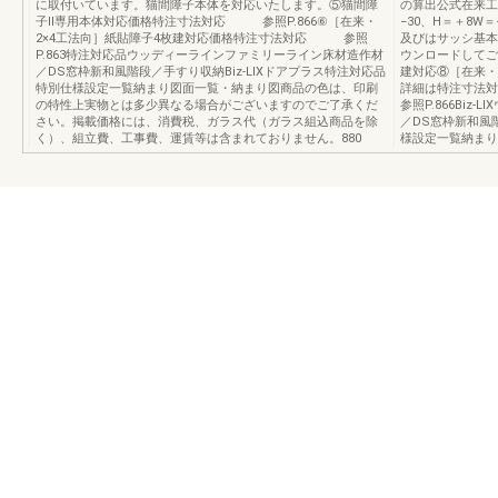
に取付いています。猫間障子本体を対応いたします。⑤猫間障
の算出公式在来工法
子Ⅱ専用本体対応価格特注寸法対応 参照P.866⑥［在来・
−30、H＝＋8W＝
2×4工法向］紙貼障子4枚建対応価格特注寸法対応 参照
及びはサッシ基本寸
P.863特注対応品ウッディーラインファミリーライン床材造作材
ウンロードしてご
／DS窓枠新和風階段／手すり収納Biz-LIXドアプラス特注対応品
建対応⑧［在来・
特別仕様設定一覧納まり図面一覧・納まり図商品の色は、印刷
詳細は特注寸法
の特性上実物とは多少異なる場合がございますのでご了承くだ
参照P.866Bi
さい。掲載価格には、消費税、ガラス代（ガラス組込商品を除
／DS窓枠新和風
く）、組立費、工事費、運賃等は含まれておりません。880
様設定一覧納まり