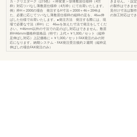
カ・クリエダーク（計5色）＜枠変更＞⑨薄敷居仕様枠（4方
きません。・設定
枠）対応ツバなし薄敷居仕様枠（4方枠）にて出荷いたします。
の製作はできませ
例）枠H＝2000の場合 発注するH寸法＝2000＋46＝2046ま
見付け寸法は製作
た、必要に応じてツバなし薄敷居仕様枠の縦枠の足を、46㎜伸
の加工対応はでき
ばした仕様で出荷いたします。●発注方法 発注する際には、現
場で必要な寸法（枠H）に 46㎜を加えた寸法で発注をしてくだ
さい。※46mm以外の寸法での足のばし対応はできません。敷居
枠H46mm価格枠規格品（特寸）上代＋￥1,000／セット（縦枠
足伸ばし対応）上記価格に＋￥1,000／セットFAX発注のみの対
応になります。納期システム・FAX発注受注後約２週間（縦枠足
伸ばしの場合FAX発注のみ）