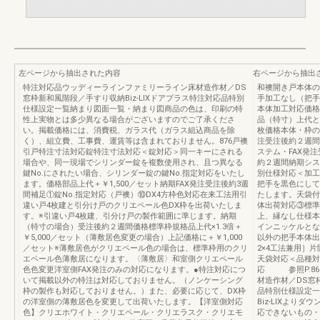
左ページから抽出された内容
右ページから抽出
特注対応品ウッディーラインファミリーライン床材造作材／DS
和襖開き戸本体の
窓枠新和風階段／手すり収納Biz-LIXドアプラス特注対応品特別
手加工なし（把手
仕様設定一覧納まり図面一覧・納まり図商品の色は、印刷の特
本体加工対応価格
性上実物とは多少異なる場合がございますのでご了承くださ
品（特寸）上代と
い。掲載価格には、消費税、ガラス代（ガラス組込商品を除
枚価格本体・枠の
く）、組立費、工事費、運賃等は含まれておりません。876戸襖
注受注後約２週間
引戸特注寸法対応錠特注寸法対応＜錠対応＞同一キーにされる
ステム・FAX発
場合や、同一現場でシリンダー錠を複数使用され、且つ異なる
約２週間納期シス
鍵No.にされたい場合、シリンダー錠の鍵No.指定対応をいたし
別仕様対応＜加工
ます。価格部品上代＋￥1,500／セット納期FAX発注受注後約3週
把手を黒色にして
間補足①錠No.指定対応（戸襖）⑩DX4方枠色対応在来工法用引
たします。天袋付
違い戸4枚建と引分け戸のクリエペール色DX枠を出荷いたしま
体出荷対応③標準
す。※引違い戸4枚建、引分け戸の製作範囲に準じます。納期
上、縁なし仕様本
（特寸の場合）受注後約２週間価格標準枠規格品上代×1.3倍＋
インニッケルとな
￥5,000／セット（薄敷居色変更の場合）上記価格に＋￥1,000
以外の把手本体出
／セット※薄敷居色がクリエペール色の場合は、標準枠用のクリ
2×4工法兼用］
エペール色薄敷居になります。〈薄敷居〉和室側クリエペール
天袋対応＜品種対
色色変更洋室側FAX発注のみの対応になります。●特注対応につ
応 参照P.860
いて掲載以外の特注は対応しておりません。（ノンケーシング
材造作材／DS窓
枠の製作も対応しておりません。）また、必要に応じて、DX枠
品特別仕様設定一
の洋室側の薄敷居色を変更して出荷いたします。【洋室側対応
Biz-LIXより
色】クリエホワイト・クリエペール・クリエラスク・クリエモ
応できないもの・