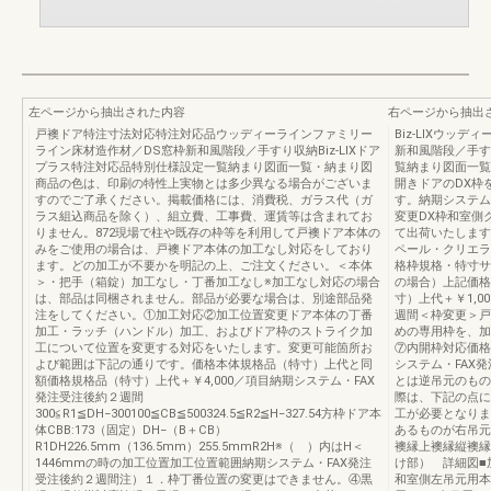
左ページから抽出された内容
右ページから抽出
戸襖ドア特注寸法対応特注対応品ウッディーラインファミリー
Biz-LIXウッ
ライン床材造作材／DS窓枠新和風階段／手すり収納Biz-LIXドア
新和風階段／手す
プラス特注対応品特別仕様設定一覧納まり図面一覧・納まり図
覧納まり図面一覧
商品の色は、印刷の特性上実物とは多少異なる場合がございま
開きドアのDX枠
すのでご了承ください。掲載価格には、消費税、ガラス代（ガ
す。納期システム
ラス組込商品を除く）、組立費、工事費、運賃等は含まれてお
変更DX枠和室側
りません。872現場で柱や既存の枠等を利用して戸襖ドア本体の
て出荷いたします
みをご使用の場合は、戸襖ドア本体の加工なし対応をしており
ペール・クリエラ
ます。どの加工が不要かを明記の上、ご注文ください。＜本体
格枠規格・特寸サ
＞・把手（箱錠）加工なし・丁番加工なし※加工なし対応の場合
の場合）上記価格
は、部品は同梱されません。部品が必要な場合は、別途部品発
寸）上代＋￥1,0
注をしてください。①加工対応②加工位置変更ドア本体の丁番
週間＜枠変更＞戸
加工・ラッチ（ハンドル）加工、およびドア枠のストライク加
めの専用枠を、加
工について位置を変更する対応をいたします。変更可能箇所お
⑦内開枠対応価格
よび範囲は下記の通りです。価格本体規格品（特寸）上代と同
システム・FAX
額価格規格品（特寸）上代＋￥4,000／項目納期システム・FAX
とは逆吊元のもの
発注受注後約２週間
際は、下記の点に
300≦R1≦DH−300100≦CB≦500324.5≦R2≦H−327.54方枠ドア本
工が必要となりま
体CBB:173（固定）DH−（B＋CB）
あるものが右吊元
R1DH226.5mm（136.5mm）255.5mmR2H※（ ）内はH＜
襖縁上襖縁縦襖縁縦
1446mmの時の加工位置加工位置範囲納期システム・FAX発注
け部） 詳細図■
受注後約２週間注）１．枠丁番位置の変更はできません。④黒
和室側左吊元用本