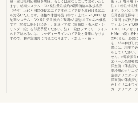
縁・縁仕様対応襖縁を黒縁、もしくは縁なしにして出荷いたし
用（L）右吊用（
ます。納期システム・FAX発注受注後約2週間価格本体規格品
注）1.特注寸法
（特寸）上代と同額③錠加工ドア本体にドア錠を取付ける加工
ます。ツバなし薄
を対応いたします。価格本体規格品（特寸）上代＋￥5,000／枚
⑧薄沓摺仕様枠（
納期システム・FAX発注受注後約２週間※左記は加工のみの価格
２週間（縦枠足伸
です（箱錠は取付け済み）。別途ドア錠（簡易錠・表示錠・シ
寸）上代＋￥1,
リンダー錠）を部品手配ください。注）1.錠はファミリーライン
＋￥1,000／セ
のドア錠あるいは、ウッディーラインのドア錠と兼用になりま
H46mm例）枠H
すので、和洋室側共に同色になります。＜加工＞＜色＞
2046また、必
を、46㎜伸ばし
際には、現場で必
をしてください。
せん。※薄沓摺り
エペール色薄沓摺
洋室側〈薄沓摺り
準枠用のクリエダ
室側クリエダーク
洋室側の薄沓摺り
色】クリエホワイ
カ・クリエダーク