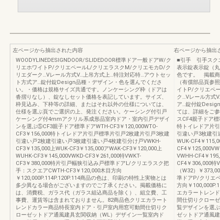
左ページから抽出された内容
右ページから抽出
WOODYLINEDESIGNDOOR/SLIDEDOOR標準ドア一般ドアW/ク
■引手 引手スク
リエホワイトP/クリエペールL/クリエラスクM/クリエモカD/ク
表示錠表示錠（丸
リエダーク…Vレール方式V…上吊方式上…特注対応特…アウトセッ
色です。 掲載商
ト方式ア…錠付錠Design品種・デザイン・色を選んでくださ
（有償部品頁参照
い。・価格は規格サイズ共通です。ノンケーシング枠（ドアは
イトP/クリエペ
沓摺りなし）、錠なしセット価格を表記しています。サイズ、
ク…Vレール方式
枠見込み、下枠等の詳細、またはそれ以外の仕様については、
ア…錠付錠Desi
仕様を選ぶ頁でご選択の上、発注ください。ケーシング付引戸
ては、詳細をご参照
ケーシング付4mmアクリル系成形品室内ドア・室内引戸デザイ
スCF4親子ドア標準ド
ンを選ぶ⑤CF3親子ドア標準ドアWTH-CF3￥120,000WTO-
特トイレドア片引
CF3￥156,000特トイレドア片引戸標準片引戸2枚建片引戸3枚建
引違い戸3枚建引違い
引違い戸2枚建引違い戸3枚建引違い戸4枚建引分け戸VWKH-
WUK-CF4￥115,
CF3￥135,000上WUK-CF3￥135,000アWAK-CF3￥120,000上
CF4￥125,000VW
WUHK-CF3￥145,000VWKD-CF3￥261,000特VWKT-
VWHH-CF4￥195,
CF3￥380,000特片引戸幅狭引込み戸標準ドアL/クリエラスク把
CF4￥306,000特
手：スクエアCWTH-CF3￥120,000木目方向
（W32）￥373,0
￥120,000P.114P.120P.114商品の色は、印刷の特性上実物とは
準ドアP/クリエペ
多少異なる場合がございますのでご了承ください。掲載価格に
方向￥100,000P
は、消費税、ガラス代（ガラス組込商品を除く）、組立費、工
エカラートレンド
事費、運賃等は含まれておりません。82商品色クリエカラート
間仕切りクローゼ
レンドカラー商品特長室内ドア・引戸室内用窓可動間仕切りク
覧デザインを選ぶ
ローゼットドア通風建具玄関収納（WL）デザイン一覧室内ド
ゼットドア通風建