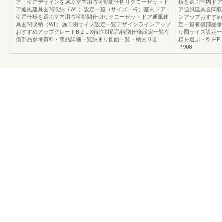
ア・引戸デザインを選ぶ室内用窓可動間仕切りクローゼットド
様を選ぶ室内ドア
ア通風建具玄関収納（WL）設定一覧（サイズ・枠）室内ドア・
ア通風建具玄関収
引戸仕様を選ぶ室内用窓可動間仕切りクローゼットドア通風建
ンアップおすすめア
具玄関収納（WL）施工例サイズ設定一覧デザインラインアップ
定一覧有償部品参
おすすめアップグレードBiz-LIX特注対応品特別仕様設定一覧有
り図サイズ設定一覧
償部品参考資料・商品詳細一覧納まり図面一覧・納まり図
様を選ぶ・引戸P.1
P.908