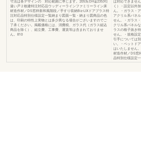
寸法は各デザインの 対応範囲に準じます。2053≦DH≦2353引
は対応できません
違い戸２枚建特注対応品ウッディーラインファミリーライン床
く）・設定以外加
材造作材／DS窓枠新和風階段／手すり収納Biz-LIXドアプラス特
ん。・ガラス・ア
注対応品特別仕様設定一覧納まり図面一覧・納まり図商品の色
アクリル系パネル
は、印刷の特性上実物とは多少異なる場合がございますのでご
せん。・ガラス・
了承ください。掲載価格には、消費税、ガラス代（ガラス組込
クリル系パネルな
商品を除く）、組立費、工事費、運賃等は含まれておりませ
ラスの格子抜き特
ん。810
せん。・規格設定
引手については別
い。・ペットドア
はいたしません。B
材造作材／DS窓
品特別仕様設定一