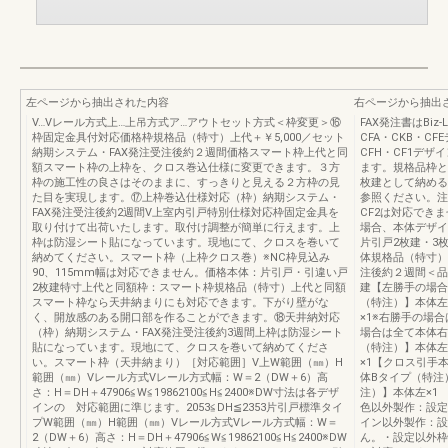
左ページから抽出された内容
右ページから抽出
V…Vレール方式上…上吊方式ア…アウトセット方式＜枠変更＞⑯
FAX発注書はBi
枠固定金具付対応価格枠規格品（特寸）上代＋￥5,000／セット
CFA・CKB・C
納期システム・FAX発注受注後約２週間価格スマート枠上代と同
CFH・CF1デ
額スマート枠の上枠を、クロス巻込仕様に変更できます。３方
ます。規格品枠と
枠の施工性の良さはそのままに、すっきりと見える２方枠の見
枚建として納める
た目を実現します。⑰上枠巻込仕様対応（枠）納期システム・
参照ください。注）
FAX発注受注後約2週間V上室内引戸特別仕様対応枠固定金具を
CF2は対応でき
取り付けて出荷いたします。取付け調整が簡単に行えます。上
場合、本体デザイ
枠は防湿シート貼になっています。現地にて、クロスを巻いて
片引戸2枚建・3
納めてください。スマート枠（上枠クロス巻）※NC枠見込み
体規格品（特寸）上
90、115mm幅は対応できません。価格本体：片引戸・引違い戸
注後約２週間＜品
2枚建特寸上代と同額枠：スマート枠規格品（特寸）上代と同額
建【左勝手の場合
スマート枠なら天井納まりにも対応できます。下がり壁がな
（特注）】本体左
く、開放感のある開口部を作ることができます。⑱天井納対応
×1※右勝手の場
（枠）納期システム・FAX発注受注後約3週間上枠は防湿シート
場合は全て本体右
貼になっています。現地にて、クロスを巻いて納めてくださ
（特注）】本体左
い。スマート枠（天井納まり）［対応範囲］V上W範囲（㎜）H
×1【クロス引手
範囲（㎜）Vレール方式Vレール方式幅：W＝2（DW＋6）高
体Bタイプ（特注
さ：H＝DH＋47906≦W≦19862100≦H≦2400※DW寸法は各デザ
注）】本体左×1
インの 対応範囲に準じます。2053≦DH≦2353片引戸標準タイ
色以外製作：設定
プW範囲（㎜）H範囲（㎜）Vレール方式Vレール方式幅：W＝
イン以外製作：設
2（DW＋6）高さ：H＝DH＋47906≦W≦19862100≦H≦2400※DW
ん。・設定以外枠