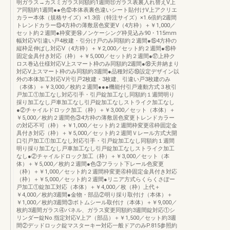
明ガラス→カスミガラス同額約1週間⑪ガラス表裏入れ替えV上
ア同額約1週間●●色⑫本体表裏色違いシート貼付けV上アクリエ
カラー本体（規格サイズ）×1.3倍（特注サイズ）×1.6倍約2週間
トレンドカラー⑬4方枠の薄敷居色変更V（4方枠）＋￥1,000／
セット約２週間●枠変更⑭ノンケーシング枠見込み90・115mm
幅対応V引違い戸4枚建・引分け戸のみ同額約２週間●⑮4方枠の
縦枠足伸ばし対応V（4方枠）＋￥2,000／セット約２週間●⑯枠
固定金具付き対応（枠）＋￥5,000／セット約２週間●⑰上枠ク
ロス巻込仕様対応V上スマート枠のみ同額約2週間●⑱天井納まり
対応V上スマート枠のみ同額約3週間●品種対応⑲設定デザイン以
外の本体加工対応V片引戸2枚建・3枚建、引違い戸3枚建のみ
（本体）＋￥3,000／枚約２週間●●●機能付引戸連動方式３枚引
戸加工①加工なし対応引手・引戸錠加工なし同額約１週間明り
採り加工なし戸車加工なし引戸錠加工なしストライク加工なし
●②チャイルドロック加工（枠）＋￥3,000／セット（本体）＋
￥5,000／枚約２週間色③4方枠の薄敷居色変更トレンドカラー
の対応不可（枠）＋￥1,000／セット約２週間枠変更④枠固定金
具付き対応（枠）＋￥5,000／セット約２週間Ｖレール方式大開
口引戸加工①加工なし対応引手・引戸錠加工なし同額約１週間
明り採り加工なし戸車加工なし引戸錠加工なしストライク加工
なし●②チャイルドロック加工（枠）＋￥3,000／セット（本
体）＋￥5,000／枚約２週間●色③フラット下レール色変更
（枠）＋￥1,000／セット約２週間枠変更④枠固定金具付き対応
（枠）＋￥5,000／セット約２週間●リニア方式らくらくさぽー
戸加工①錠加工対応（本体）＋￥4,000／枚（枠）上代＋
￥4,000／枚約3週間●金物・部品②明り採り取付け（本体）＋
￥1,000／枚約3週間③ボトムシール取付け（本体）＋￥9,000／
枚約3週間ガラス④パネル、ガラス変更同額約3週間錠対応①シ
リンダー錠No.指定対応V上ア（部品）＋￥1,500／セット約3週
間②デッドロック錠マスターキー対応一般ドアのみP.815参照約