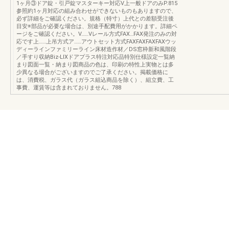
1ヶ月③ドア錠・引戸錠マスターキー対応V上一般ドアのみP.815
参照約1ヶ月対応の組み合わせができないものもありますので、
必ず詳細をご確認ください。規格（特寸）上代との差額受注後
目安※部品が必要な場合は、別途手配費用がかかります。詳細ペ
ージをご確認ください。V……Vレール方式FAX…FAX発注のみの対
応です上……上吊方式ア……アウトセット方式FAXFAXFAXFAXウッ
ディーラインファミリーライン床材造作材／DS窓枠新和風階段
／手すり収納Biz-LIXドアプラス特注対応品特別仕様設定一覧納
まり図面一覧・納まり図商品の色は、印刷の特性上実物とは多
少異なる場合がございますのでご了承ください。掲載価格に
は、消費税、ガラス代（ガラス組込商品を除く）、組立費、工
事費、運賃等は含まれておりません。788