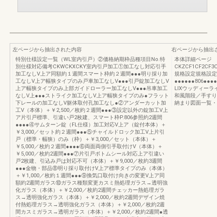
左ページから抽出された内容
右ページから抽出
特別仕様設定一覧（WL室内引戸）②価格納期枠品種項目No.特
本体詳細ページ
別仕様対応備考CKWCKXCKY室内引戸加工①加工なし対応引手
CKZCF1CF2CF3
加工なしV上ア同額約１週間スマート枠約２週間●●●明り採り加
規格設定規格設定
工なしV上ア幅狭タイプのみ戸車加工なしV●●●引戸錠加工なしV
●●●●●●806●●●●
上ア幅狭タイプのみ上部ガイドローラー加工なしV●●●吊車加工
LIXウッディー
なしV上●●●ストライク加工なしV上ア幅狭タイプのみ●フラット
和風階段／手すり
下レールの加工なしV躯体取付孔加工なし●②アンダーカット加
納まり図面一覧・
工V（本体）＋￥2,500／枚約２週間●●●③設定以外の錠加工V上
ア片引戸標準、引違い戸2枚建、スマート枠P.806参照約2週間
●●●●④サムターン錠（FL仕様）加工対応V上ア（錠付本体）＋
￥3,000／セット約２週間●●●⑤チャイルドロック加工V上片引
戸（標準・幅狭）のみ（枠）＋￥3,000／セット（本体）＋
￥5,000／枚約２週間●●●●⑥両面両側引手取付けV（本体）＋
￥5,000／枚約2週間●●●⑦片引戸ボトムシール対応上ア引違い
戸2枚建、引込み戸は対応不可（本体）＋￥9,000／枚約3週間
●●●金物・部品⑧明り採り取付けV上ア標準タイプのみ（本体）
＋￥1,000／枚約１週間●●●⑨換気口取付け向きの変更V上ア同
額約2週間ガラス⑩ガラス種類変更カスミ熱処理ガラス→透明強
化ガラス（本体）＋￥2,000／枚約2週間チェッカー熱処理ガラ
ス→透明強化ガラス（本体）＋￥2,000／枚約2週間デザイン焼
付熱処理ガラス→透明強化ガラス（本体）＋￥2,000／枚約2週
間カスミガラス→透明ガラス（本体）＋￥2,000／枚約2週間●透