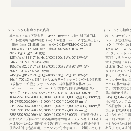
左ページから抽出された内容
右ページから抽出
算出式：SWは下記参照、DH=H−46デザイン特寸対応範囲本
読。クローゼット
体・枠価格幅高さW範囲（㎜）SW範囲（㎜）SW寸法算出公式
ンレール仕様特注
H範囲（㎜）DH範囲（㎜）WKMO-CKAWKMO-CKB2枚建
（DH）下枠寸法2
648≦W≦9491746≦H≦2400①600≦SW≦901SW=W-
4枚建SW=（W−4
481700≦DH≦23544枚建
／3フラット下レー
1254≦W≦18561746≦H≦2400①600≦SW≦901SW=(W-
事項］Ｌ型ケーシ
54)/21700≦DH≦23546枚建
寸法は現場に合わ
1860≦W≦27631746≦H≦2400②600≦SW≦901SW=(W-
は床面（FL）から
60)/31700≦DH≦23548枚建
６＜Ｈ≦24００
2466≦W≦36701746≦H≦2400③600≦SW≦901SW=(W-
ドカラーのＳＷサ
66)/41700≦DH≦2354［クリエカラー］●ケーシング付枠価格表
ーにミラー扉を取
（規格サイズL型）デザイン本体・枠価格幅高さ枠W（㎜）
ｍｍ4方枠の縦枠
DW（㎜）H（㎜）HW（㎜）C付4方枠C計折れ戸4枚建19／
す。4方枠の場合
8mm足164479523062260￥37,000￥13,000￥50,00025mm足
番の個数H寸法に
164479523062260￥37,000￥14,000￥51,0006枚建19／8mm足
535≦H≦1,443
244579523062260￥48,000￥15,000￥63,00025mm足
寸の場合システム
244579523062260￥48,000￥16,000￥64,0008枚建19／8mm足
日祝日は除く）本
338683023062260￥61,000￥16,000￥77,00025mm足
場出荷まで約12
338683023062260￥61,000￥17,000￥78,000読。可動間仕切り/
枠：受注から工場
折れ戸タイプ特注寸法対応納期特寸の場合システム発注FAX発注
枠：約２週間［ク
本体受注後約2週間枠受注後約1週間本体受注後約３週間枠受注
ー］受注後約３週
後約2週間［特記事項］ケーシング付枠を特注にて対応いたしま
出荷まで約３週間