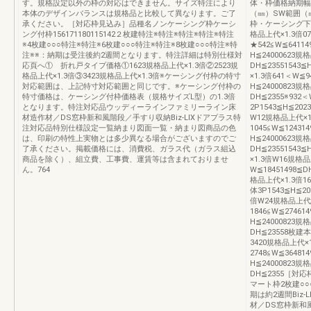
す。規格設定以外の枠の対応はできません。サイズ特注により
体・枠価格納期幅
本体のデザインバランスは規格品と比較して異なります。ご了
（㎜）SW範囲（
承ください。［対応枠見込み］品種名ノンケーシング枠ケーシ
枠・ケーシング下枠C
ング付枠156171180115142２枚建特注※特注※特注※特注※特注
格品上代×1.3倍0
※4枚建○○○特注※特注※6枚建○○○特注※特注※8枚建○○○特注※特
★542≦W≦64114
注※※：納期は受注後約2週間となります。特注詳細は特別仕様対
H≦24000623規
応頁へ① 折れ戸タイプ価格①1623規格品上代×1.3倍②2523規
DH≦23551543
格品上代×1.3倍③3423規格品上代×1.3倍※ケーシング付枠の特寸
×1.3倍641＜W≦9
対応範囲は、上記特寸対応範囲と同じです。※ケーシング付枠の
H≦24000823規
特寸価格は、ケーシング付枠価格表（規格サイズL型）の1.3倍
DH≦2355※93
となります。特注対応品ウッディーラインファミリーライン床
2P1543≦H≦20
材造作材／DS窓枠新和風階段／手すり収納Biz-LIXドアプラス特
W12規格品上代×1
注対応品特別仕様設定一覧納まり図面一覧・納まり図商品の色
1045≦W≦12431
は、印刷の特性上実物とは多少異なる場合がございますのでご
H≦24000623規
了承ください。掲載価格には、消費税、ガラス代（ガラス組込
DH≦23551543
商品を除く）、組立費、工事費、運賃等は含まれておりませ
×1.3倍W16規格品
ん。764
W≦18451498≦D
格品上代×1.3倍16
体3P1543≦H≦2
倍W24規格品上代×
1846≦W≦27461
H≦24000823規
DH≦23558枚建本
3420規格品上代×
2748≦W≦36481
H≦24000823規
DH≦2355［
マート枠2枚建○○
期は約2週間Biz
材／DS窓枠新和