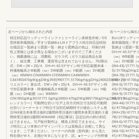
左ページから抽出された内容
右ページから抽出
特注対応品ウッディーラインファミリーライン床材造作材／DS
Biz-LIXウッ
窓枠新和風階段／手すり収納Biz-LIXドアプラス特注対応品特別
新和風階段／手す
仕様設定一覧納まり図面一覧・納まり図商品の色は、印刷の特
覧納まり図面一覧
性上実物とは多少異なる場合がございますのでご了承くださ
DH=H−65.5
い。掲載価格には、消費税、ガラス代（ガラス組込商品を除
（㎜）WB範囲（
く）、組立費、工事費、運賃等は含まれておりません。762算出
（㎜）DH範囲（㎜）C
式：DW＝(W＋25)/4、DH=H−65.5デザイン特寸対応範囲本体・
(WA-43)/21771
枠価格幅高さW範囲（㎜）DW範囲（㎜）H範囲（㎜）DH範囲
5)/31706≦DH≦2
（㎜）WMWH-CFAWMWH-CFEWMWH-CA4WMWH-
(WA-78)/21771
CA61855470≦W≦≦DW≦39359901771.51706≦H≦≦DH≦24002334.5①［ク
(WB+29)/41706
リエカラー］算出式：DW＝(W＋25)/4、DH=H−65.5デザイン特
(WA-5)/31771.
寸対応範囲本体・枠価格幅高さW範囲（㎜）DW範囲（㎜）H範
43)/21706≦DH≦
囲（㎜）DH範囲（㎜）WMWH-
(WA-9)/31771.
CFA1855≦W≦35151771.5≦H≦2400①470≦DW≦8851706≦DH≦2334.5［ト
40)/31706≦DH≦
レンドカラー］可動間仕切り/引戸上吊方式特注寸法対応可動間
(WA-44)/31771
仕切り/コーナータイプ特注寸法対応納期特寸の場合システム発
6)/41706≦DH≦2
注FAX発注本体受注後約2週間枠受注後約1週間本体受注後約３週
(WA+29)/41771
間枠受注後約2週間DWWAWB［特記事項］設定以外の枠の対応
78)/21706≦DH≦
はできません。引戸錠付製作は、構造上対応できません。サイ
(WA-6)/41771.
ズ特注により本体のデザインバランスは規格品と比較して異な
44)/31706≦DH≦
ります。ご了承ください。コーナーの内側（室内側）から見た
(WA-10)/41771
時右側がＷＡ、左側がＷＢになります。読。●ケーシング付枠価
41)/41706≦D