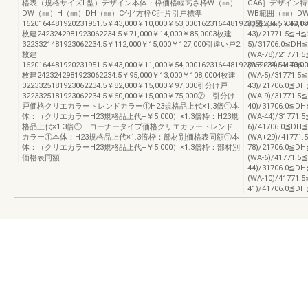
格表（規格サイズL型）デザイン本体・枠価格幅高さ枠W（㎜）
CA6］デザイン
DW（㎜）H（㎜）DH（㎜）C付4方枠C計片引戸標準
WB範囲（㎜）D
1620164481920231951.5￥43,000￥10,000￥53,0001623164481923062234.5￥43,0
範囲（㎜）CFA1×29
枚建2423242981923062234.5￥71,000￥14,000￥85,0003枚建
43)/21771.5≦H
3223321481923062234.5￥112,000￥15,000￥127,000引違い戸2
5)/31706.0≦DH
枚建
(WA-78)/21771
1620164481920231951.5￥43,000￥11,000￥54,0001623164481923062234.5￥43,0
(WB+29)/41706
枚建2423242981923062234.5￥95,000￥13,000￥108,0004枚建
(WA-5)/31771.
3223325181923062234.5￥82,000￥15,000￥97,000引分け戸
43)/21706.0≦D
3223325181923062234.5￥60,000￥15,000￥75,000⑦ 引分け
(WA-9)/31771.
戸価格クリエカラートレンドカラー①H23規格品上代×1.3倍①本
40)/31706.0≦D
体：（クリエカラーH23規格品上代+￥5,000）×1.3倍枠：H23規
(WA-44)/31771
格品上代×1.3倍① コーナータイプ価格クリエカラートレンド
6)/41706.0≦DH
カラー①本体：H23規格品上代×1.3倍枠：部材別価格表同額①本
(WA+29)/41771
体：（クリエカラーH23規格品上代+￥5,000）×1.3倍枠：部材別
78)/21706.0≦D
価格表同額
(WA-6)/41771.
44)/31706.0≦D
(WA-10)/41771
41)/41706.0≦