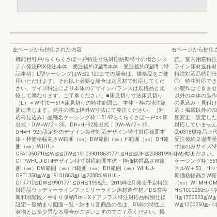
左ページから抽出された内容
右ページから抽出
機能付引戸/らくらくさぽー戸特注寸法対応納期特寸の場合シス
読。室内用窓特注寸
テム発注FAX発注本体：受注後約3週間本体：受注後約3週間［特
ライン床材造作材
記事項］L型ケーシングはW≦2,120までの場合は、規格品をご使
特注対応品特別仕
用いただけます。それ以上必要な場合は定尺材で対応してくだ
① 特注対応でき
さい。サイズ特注により本体のデザインバランスは規格品と比
の製作はできませ
較して異なります。ご了承ください。■床見切り寸法床見切り
以外の本体の製作
（L）＝W寸法ー51※床見切りの特注範囲は、本体・枠の特注範
の見込み・見付け
囲に準じます。発注の際は枠外W寸法にて発注ください。［対
応：掲載以外の加
応枠見込み］品種名ケーシング枠115142らくらくさぽー戸○○算
類変更：設定した
出式：DW=W/2＋35、DH=H−92算出式：DW=W/2＋35、
対応していません。
DH=H−92◇設定外のデザイン製作対応デザイン特寸対応範囲本
②0318規格品上
体・枠価格幅高さW範囲（㎜）DW範囲（㎜）H範囲（㎜）DH範
受注後約２週間受
囲（㎜）WHUJ-
寸法のみサイズ特
CFA1350710≦W≦≦DW≦191099018631771≦H≦≦DH≦20881996①WHUJ-
トしてください。
CFPWHUJ-CF4デザイン特寸対応範囲本体・枠価格幅高さW範
ケーシング枠15617
囲（㎜）DW範囲（㎜）H範囲（㎜）DH範囲（㎜）WHUJ-
ネルW＋50、H
CFE1350≦W≦19101863≦H≦2088①WHUJ-
期価格幅高さW範
CFR710≦DW≦9901771≦DH≦1996読。2013年2月発売予定特注
（㎜）WTMH-CMA
対応品ウッディーラインファミリーライン床材造作材／DS窓枠
H≦1000250≦パ
新和風階段／手すり収納Biz-LIXドアプラス特注対応品特別仕様
H≦1750823≦W
設定一覧納まり図面一覧・納まり図商品の色は、印刷の特性上
W≦1200250≦
実物とは多少異なる場合がございますのでご了承ください。掲