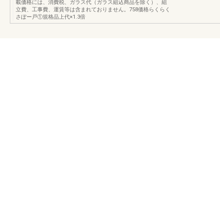
載価格には、消費税、ガラス代（ガラス組込商品を除く）、組
立費、工事費、運賃等は含まれておりません。758価格らくらく
さぽー戸①規格品上代×1.3倍