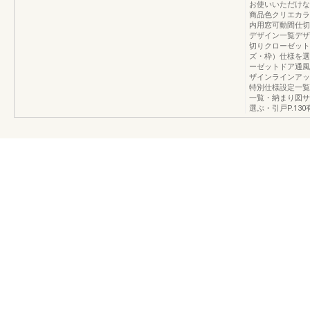
お使いいただけな
商品色クリエカラ
内用窓可動間仕切
デザイン一覧デザ
切りクローゼット
ズ・枠）仕様を選
ーゼットドア通風
ザインラインアップ
特別仕様設定一覧
一覧・納まり図サイ
選ぶ・引戸P.130