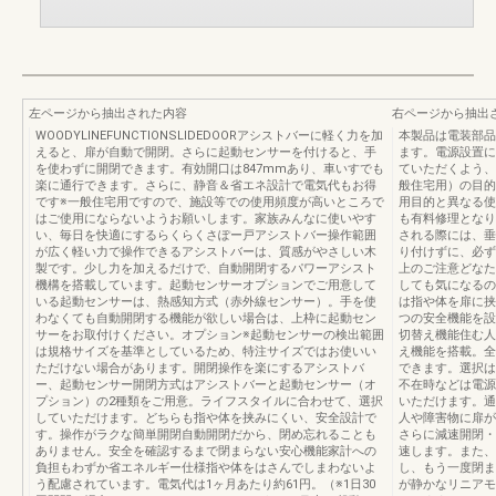
左ページから抽出された内容
右ページから抽出
WOODYLINEFUNCTIONSLIDEDOORアシストバーに軽く力を加
本製品は電装部品
えると、扉が自動で開閉。さらに起動センサーを付けると、手
ます。電源設置に
を使わずに開閉できます。有効開口は847mmあり、車いすでも
ていただくよう、
楽に通行できます。さらに、静音＆省エネ設計で電気代もお得
般住宅用）の目的
です※一般住宅用ですので、施設等での使用頻度が高いところで
用目的と異なる使
はご使用にならないようお願いします。家族みんなに使いやす
も有料修理となり
い、毎日を快適にするらくらくさぽー戸アシストバー操作範囲
される際には、垂
が広く軽い力で操作できるアシストバーは、質感がやさしい木
り付けずに、必ず
製です。少し力を加えるだけで、自動開閉するパワーアシスト
上のご注意どなた
機構を搭載しています。起動センサーオプションでご用意して
しても気になるの
いる起動センサーは、熱感知方式（赤外線センサー）。手を使
は指や体を扉に挟
わなくても自動開閉する機能が欲しい場合は、上枠に起動セン
つの安全機能を設
サーをお取付けください。オプション※起動センサーの検出範囲
切替え機能住む人
は規格サイズを基準としているため、特注サイズではお使いい
え機能を搭載。全
ただけない場合があります。開閉操作を楽にするアシストバ
できます。選択は
ー、起動センサー開閉方式はアシストバーと起動センサー（オ
不在時などは電源
プション）の2種類をご用意。ライフスタイルに合わせて、選択
いただけます。通
していただけます。どちらも指や体を挟みにくい、安全設計で
人や障害物に扉が
す。操作がラクな簡単開閉自動開閉だから、閉め忘れることも
さらに減速開閉・
ありません。安全を確認するまで閉まらない安心機能家計への
速します。また、
負担もわずか省エネルギー仕様指や体をはさんでしまわないよ
し、もう一度閉ま
う配慮されています。電気代は1ヶ月あたり約61円。（※1日30
が静かなリニアモ