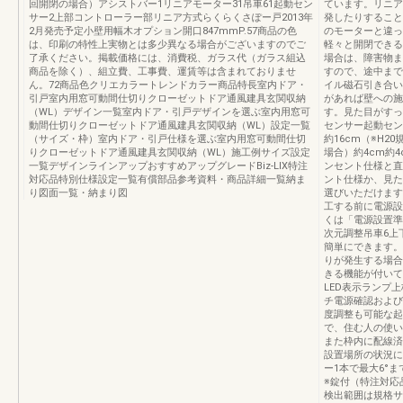
回開閉の場合）アシストバー1リニアモーター31吊車61起動セン
ています。リニア
サー2上部コントローラー部リニア方式らくらくさぽー戸2013年
発したりすること
2月発売予定小壁用幅木オプション開口847mmP.57商品の色
のモーターと違っ
は、印刷の特性上実物とは多少異なる場合がございますのでご
軽々と開閉できる
了承ください。掲載価格には、消費税、ガラス代（ガラス組込
場合は、障害物ま
商品を除く）、組立費、工事費、運賃等は含まれておりませ
すので、途中まで
ん。72商品色クリエカラートレンドカラー商品特長室内ドア・
イル磁石引き合い
引戸室内用窓可動間仕切りクローゼットドア通風建具玄関収納
があれば壁への施
（WL）デザイン一覧室内ドア・引戸デザインを選ぶ室内用窓可
す。見た目がすっ
動間仕切りクローゼットドア通風建具玄関収納（WL）設定一覧
センサー起動セン
（サイズ・枠）室内ドア・引戸仕様を選ぶ室内用窓可動間仕切
約16cm（※H2
りクローゼットドア通風建具玄関収納（WL）施工例サイズ設定
場合）約4cm約
一覧デザインラインアップおすすめアップグレードBiz-LIX特注
ンセント仕様と直
対応品特別仕様設定一覧有償部品参考資料・商品詳細一覧納ま
ント仕様か、見た
り図面一覧・納まり図
選びいただけます
工する前に電源設
くは「電源設置準
次元調整吊車6上
簡単にできます。
りが発生する場合
きる機能が付いて
LED表示ランプ
チ電源確認および
度調整も可能な起
で、住む人の使い
また枠内に配線済
設置場所の状況に
ー1本で最大6°
※錠付（特注対応
検出範囲は規格サ