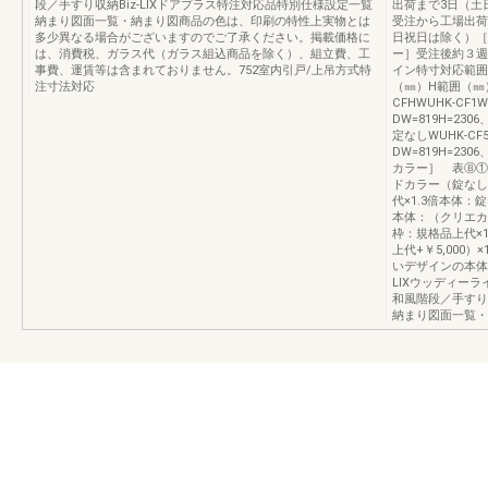
段／手すり収納Biz-LIXドアプラス特注対応品特別仕様設定一覧
出荷まで3日（土
納まり図面一覧・納まり図商品の色は、印刷の特性上実物とは
受注から工場出荷
多少異なる場合がございますのでご了承ください。掲載価格に
日祝日は除く）［
は、消費税、ガラス代（ガラス組込商品を除く）、組立費、工
ー］受注後約３週
事費、運賃等は含まれておりません。752室内引戸/上吊方式特
イン特寸対応範囲
注寸法対応
（㎜）H範囲（㎜）
CFHWUHK-CF1W
DW=819H=2306
定なしWUHK-CF5
DW=819H=2306
カラー］ 表Ⓑ①
ドカラー（錠なし
代×1.3倍本体：
本体：（クリエカラ
枠：規格品上代×
上代+￥5,000）
いデザインの本体
LIXウッディー
和風階段／手すり
納まり図面一覧・