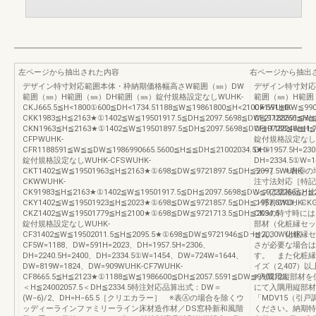
左ページから抽出された内容
右ページから抽出
デザイン特寸対応範囲本体・枠納期価格幅高さW範囲（㎜）DW
デザイン特寸対応
範囲（㎜）H範囲（㎜）DH範囲（㎜）錠付規格設定なしWUHK-
範囲（㎜）H範囲（
CKJ665.5≦H<1800①600≦DH<1734.51188≦W≦19861800≦H<2100★591≦DW≦9901
CF1WUHK-
CKK1983≦H≦2163★①1402≦W≦19501917.5≦DH≦2097.5698≦DW≦9722266≦H≦2
CF21188591≦W
CKN1963≦H≦2163★①1402≦W≦19501897.5≦DH≦2097.5698≦DW≦9722246≦H≦2
CFH1188≦W≦1,7
CFPWUHK-
錠付規格設定なしWUH
CFR1188591≦W≦≦DW≦1986990665.5600≦H≦≦DH≦21002034.5★①
DH=1957.5H=23
錠付規格設定なしWUHK-CFSWUHK-
DH=2334.5①W
CKT1402≦W≦19501963≦H≦2163★①698≦DW≦9721897.5≦DH≦2097.5WUHK-
ラー］ ※表Ⓑの
CKWWUHK-
注寸法対応［特記
CK91983≦H≦2163★①1402≦W≦19501917.5≦DH≦2097.5698≦DW≦9722266≦H≦2
ンスは規格品と比
CKY1402≦W≦19501923≦H≦2023★①698≦DW≦9721857.5≦DH≦1957.5WUHK-
ン呼称CKD、CKG
CKZ1402≦W≦19501779≦H≦2100★①698≦DW≦9721713.5≦DH≦2034.5
CK9の特寸時に
錠付規格設定なしWUHK-
部材（化粧縁セッ
CF31402≦W≦19502011.5≦H≦2095.5★①698≦DW≦9721946≦DH≦2030WUHK-
せん。 化粧縁セ
CF5W=1188、DW=591H=2023、DH=1957.5H=2306、
さが必要な場合は
DH=2240.5H=2400、DH=2334.5①W=1454、DW=724W=1644、
す。 また化粧縁
DW=819W=1824、DW=909WUHK-CF7WUHK-
イズ（2,407
CF8665.5≦H≦2123★①1188≦W≦1986600≦DH≦2057.5591≦DW≦9902123
※入隅用縦部材を
＜H≦24002057.5＜DH≦2334.5特注対応品算出式：DW＝
にて入隅用縦部材
(W−6)/2、DH=H−65.5［クリエカラー］ ※表Ⓐの場合を除くウ
「MDV15（引
ッディーラインファミリーライン床材造作材／DS窓枠新和風階
ください。納期特