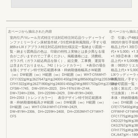
左ページから抽出された内容
右ページから抽出
室内引戸/Vレール方式特注寸法対応特注対応品ウッディーライ
⑦ 引違い戸4枚
ンファミリーライン床材造作材／DS窓枠新和風階段／手すり収
0820片側引手規
納Biz-LIXドアプラス特注対応品特別仕様設定一覧納まり図面一
格品上代×1.3倍
覧・納まり図商品の色は、印刷の特性上実物とは多少異なる場
代+￥5,000）
合がございますのでご了承ください。掲載価格には、消費税、
×1.3倍②本体：0
ガラス代（ガラス組込商品を除く）、組立費、工事費、運賃等
品上代+￥5,00
は含まれておりません。742［トレンドカラー］ ※表Ⓑの場合
体：0820クリエ
を除くデザイン特寸対応範囲本体・枠納期価格幅高さW範囲
格品上代+￥5,0
（㎜）DW範囲（㎜）H範囲（㎜）DH範囲（㎜）WHT-CFAWHT-
LIXウッディー
CF11322≦W≦2627647≦H≦2400①450≦DW≦885600≦DH≦2353WHT-
和風階段／手すり
CFH1322≦W≦26271800≦H≦2400①450≦DW≦8851753≦DH≦2353WHT-
納まり図面一覧・
CF5W=1745、DW=591H=2023、DH=1976①W=2144、
を除く算出式：DW
DW=724H=2306、DH=2259W=2429、DW=819H=2400、
寸法換算）：H−47
DH=2353［トレンドカラー］ 表Ⓑデザイン特寸対応範囲本
本体・枠納期価格
体・枠納期価格幅高さW範囲（㎜）DW範囲（㎜）H範囲（㎜）
（㎜）DH範囲（㎜）
DH範囲（㎜）WHT-CFA②WHT-CFHW=2429、
CFE1775450≦W
DW=819H=2306、DH=2259H=2400、DH=2353WHT-CF1WHT-
CFFWHF-CF1WHF
CF5
CFC1775≦W≦39
CKD2219≦W≦38
CKG2767≦W≦38
CFH1775≦W≦38
CKJ647≦H＜18