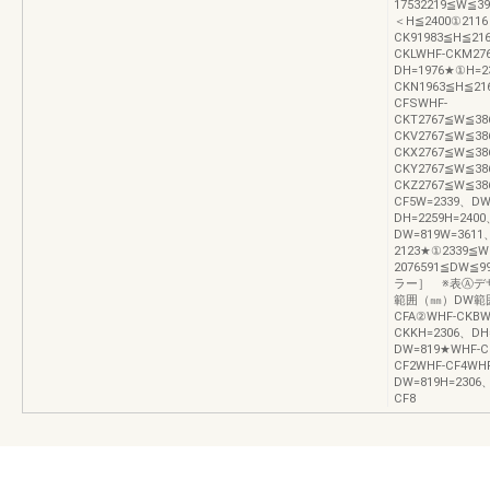
17532219≦W≦3
＜H≦2400①2116
CK91983≦H≦21
CKLWHF-CKM27
DH=1976★①H=2
CKN1963≦H≦21
CFSWHF-
CKT2767≦W≦38
CKV2767≦W≦38
CKX2767≦W≦38
CKY2767≦W≦38
CKZ2767≦W≦38
CF5W=2339、DW
DH=2259H=240
DW=819W=3611
2123★①2339≦W
2076591≦DW≦
ラー］ ※表Ⓐデ
範囲（㎜）DW範
CFA②WHF-CKBW
CKKH=2306、DH
DW=819★WHF-C
CF2WHF-CF4WH
DW=819H=2306
CF8