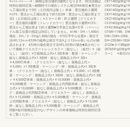
※○○○−○○−−−−※：納期は受注後約2週間となります。特注詳細は
CKT1402≦W≦19
特別仕様対応頁へ納期特寸の場合システム発注FAX発注★受注か
CKV1402≦W≦19
ら工場出荷まで3日（土日祝日は除く）本体：受注後約２週間
CKX1402≦W≦19
※CF5：受注から工場出荷まで約12日枠：受注から工場出荷まで
CKY1402≦W≦19
3日（土日祝日は除く）※スマート枠：約２週間［クリエカラ
CKZ1402≦W≦19
ー］受注後約2週間［トレンドカラー］受注後約３週間※CF5：
CF31402≦W≦19
受注から工場出荷まで約３週間■引手加工位置※引手・バーハン
CF4①906≦W≦19
ドル加工位置の指定は対応していません。A146・DH＜1,400の
CF5W=1188、DW
場合：DH／2・DH≧1,400の場合：915引手中心位置A：発注寸
DW=724H=2306
法HFL12ｍｍ4方枠の縦枠は発注寸法Hより12ｍｍ長いものが納
DH=2353W=182
品されます。4方枠の場合発注寸法HFL3方枠の場合■高さHにつ
2123★①1188≦W
いて価格クリエカラートレンドカラー（錠なし）（錠付）※（錠
2076591≦DW≦
なし）（錠付）※①規格品上代×1.3倍本体・敷居・ケーシング：
ラー］ ※表Ⓐの
錠なし規格品上代×1.3倍枠：錠なし規格品上代×1.3倍+
￥4,000①本体：（クリエカラー（錠なし）規格品上代＋
￥5,000）×1.3倍敷居・ケーシング・枠：規格品上代×1.3倍本
体：（クリエカラー（錠なし）規格品上代＋￥5,000）×1.3倍敷
居・ケーシング：規格品上代×1.3倍枠：錠なし規格品上代×1.3倍
＋￥4,000②本体：規格品上代+￥10,000枠：規格品上代+
￥5,000敷居・ケーシング：規格品上代同額本体：錠なし規格品
上代+￥10,000枠：錠なし規格品上代+￥9,000敷居・ケーシン
グ：規格品上代同額②本体：クリエカラー（錠なし）規格品上
代+￥15,000枠：規格品上代+￥5,000敷居・ケーシング：規格品
上代同額本体：クリエカラー（錠なし）規格品上代+￥15,000
枠：錠なし規格品上代+￥9,000敷居・ケーシング：規格品上代
同額※錠付規格設定のないデザインの本体価格は特別仕様対応③
をご覧ください。