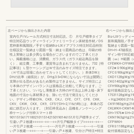
左ページから抽出された内容
右ページから抽出
室内引戸/Vレール方式特注寸法対応読。① 片引戸標準タイプ
Biz-LIXウッ
特注対応品ウッディーラインファミリーライン床材造作材／DS
新和風階段／手す
窓枠新和風階段／手すり収納Biz-LIXドアプラス特注対応品特別
覧納まり図面一覧・
仕様設定一覧納まり図面一覧・納まり図商品の色は、印刷の特
DH=H−47細長比
性上実物とは多少異なる場合がございますのでご了承くださ
ザイン特寸対応範
い。掲載価格には、消費税、ガラス代（ガラス組込商品を除
囲（㎜）H範囲（㎜）
く）、組立費、工事費、運賃等は含まれておりません。732［特
CFEWKH-CFFWK
記事項］Ｌ型ケーシングはＷ寸法のみサイズ特注できます。
CF2★①906≦W≦1
（Ｈ寸法は現場に合わせてカットしてください。）本体DWと
CFC①906≦W≦19
DHの比率（細長比）が、DH≦3.5×DWにならない寸法は開閉に
CKD1128≦W≦19
支障が出る恐れがあるため製作はできません。サイズ特注によ
CKG1402≦W≦19
り本体のデザインバランスは規格品と比較して異なります。ご
CFH906≦W≦195
了承ください。ツバなし薄敷居４方枠のH寸法は上枠上端∼床下
錠付規格設定なしWK
地面の寸法から床材厚さを、除いた寸法で発注をしてくださ
17531128≦W≦1
い。デザイン呼称CFA、CKB、CKJ、CFE、CF7、CF8、CKK、
＜H≦2400①2116
CKV、CKW、CKX、CK9、CF5でDH>2,116の時には、本体の芯
CK91983≦H≦21
組に鉄芯が入ります。［対応枠見込み］品種名ノンケーシング
CKLWKH-CKM14
枠ケーシング付枠スマート枠
DH=1976★①H=2
90115156171180210115142150190146151片引戸標準タイプ、
CKN1963≦H≦21
引違い戸２枚建○○○○○−○○−−○○片引戸幅狭タイプ○○○○○−○○−−
CFPWKH-
−−片引戸２枚建−−−−○−−−○−−−片引戸３枚建−−−−−○−−−○−−引違
CFR①1188≦W≦1
い戸３枚建−−○○○−−−○−−−引違い戸４枚建、引分け戸特注※特注
錠付規格設定なしWK