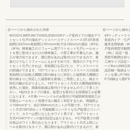
左ページから抽出された内容
右ページから抽出
WOODYLINEFUNCTIONSLIDEDOORデッデ室内ドアの場合アウ
69ウッディーラ
トセット引戸の場合デッドスペースデッドスペース3尺3尺有有
長室内ドア・引戸
効間口657mm有効間口761mm※柱寸法105mmの場合（W16）
建具玄関収納（W
（W16）簡単施工のリフォーム用アウトセット引戸レールセッ
戸室内用窓可動間
トを壁に取付けるだけの簡単施工。小壁工事が不要なため、施
（WL）設定一覧
工が省力化できます。開口部があれば取付けができるので、新
用窓可動間仕切り
築だけでなくリフォームにもおすすめです。既存のドアをアウ
工例サイズ設定一
トセット引戸にすれば、有効開口を広げたり、デッドスペース
ードBiz-LIX
の削減ができます。13アウトセット方式デッドスペースの比較
品詳細一覧納まり
有効間口の比較入隅開口部の納まりに対応した縦部材入隅開口
インを選ぶP.74
部の納まりに対応した縦部材を新規にご用意しました。納まり
P.720納まり図P.9
対応の幅が広がりました。14アウトセット方式※入隅用縦部材を
使用した場合、両面化粧縁は取付けできませんのでご了承くだ
さい。※錠付きタイプの場合、錠受けを取付ける現場加工が必要
になります。※片側バーハンドルのみ取付け可縦部材現場加工が
可能なレールセット現場寸法に幅広く対応するため、両端部よ
り150mmずつ、合計300mmのカットが可能です。15アウトセ
ット方式150150カット可能範囲コンパクトな引戸錠受けコンパ
クトで、カラーは壁になじむホワイト系です。16アウトセット
方式※CA6デザインの錠付設定はありません。※引戸錠受けの部
分色はホワイト系のみとなります。アウトセット方式上部にレ
ールを取付けるタイプ。開口部があれば取付けできるので、新