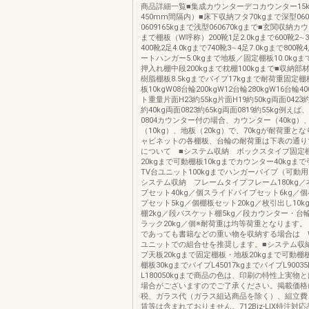
商品詳細一覧■集成カウンターデコカウンター15
450mm間隔内）■床下収納フタ70kgまで深型0606
0609165kgまで浅型060670kgまで■玄関収納カウ
まで棚板（W呼称）200靴1足2.0kgまで600靴2∼3
400靴2足4.0kgまで740靴3∼4足7.0kgまで800靴
ートハンガー5.0kgまで地板／固定棚板10.0k
押入れ棚中段200kgまで枕棚100kgまで■収納
樹脂棚板8.5kgまでパイプ17kgまで耐荷重固定棚
板10kgW08台輪200kgW12台輪280kgW16台輪
ト重量片面H23約55kg片面H19約50kg両面0423約
約40kg両面0823約65kg両面0819約55kg例え
0804カウンター付の場合、カウンター（40kg）
（10kg）、地板（20kg）で、70kgが耐荷重と
ャビネットの各棚板、台輪の耐荷重は下表の通り
について ■システム収納 ボックスタイプ固定
20kgまで可動棚板10kgまでカウンター40kgまで
TV台ユニット100kgまでハンガーパイプ（可動用）
システム収納 フレームタイプフレーム180kg
プセット40kg／個スライドパイプセット6kg／
プセット5kg／個棚板セット20kg／枚引出し10
棚2kg／段バスケット棚5kg／段カウンター・台輪
ラック20kg／個※耐荷重は均等荷重となります
であっても書籍などの重い物を収納する場合は 
ユニットでの組合せを推奨します。■システム収
プ天板20kgまで固定棚板・地板20kgまで可動棚板
棚板30kgまでパイプL45017kgまでパイプL9003
L180050kgまで商品の色は、印刷の特性上実物
場合がございますのでご了承ください。掲載価格
税、ガラス代（ガラス組込商品を除く）、組立費
賃等は含まれておりません。712Biz-LIX特注対