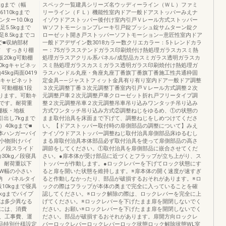
kgまで（幅
スペック一覧建具シリーズ名ウッディーライン（ＷＬ）ファミ
110kgまで
リーライン（ＦＬ）機能性室内ドア一般ドアストッパーみえナ
ンター10.0kg
イゾウドアストッパー後付け室内引戸Ｖレール方式ストッパー
足5.5kgまで
Ｗソフトモーションブレーキ引戸錠プッシュ錠サムターン錠ク
4足8.5kgまでコ
ローゼット開き戸ストッパーソフトモーション―意匠性室内ドア
gまで■収納部材
一般ドアデザイン数3018カラー数クリエカラー：5トレンドカラ
部材 すっきり棚
ー：75ガラスステンドガラス印刷焼付け熱処理ガラスカスミ熱
板20kg可動棚
処理ガラスアクリル系パネル/成型品カスミガラス透明ガラスカ
400kgキャビネッ
スミ熱処理ガラスカスミガラス透明ガラス印刷焼付け熱処理ガ
45kg両面0419
ラスハンドル丸座・角座丸座丁番旗丁番旗丁番施工性共通枠固
ば、キャビネット
定金具――ジャストフィット金具有り有り室内ドア一般ドア調整
、可動棚板1段
３次元調整丁番３次元調整丁番室内引戸Ｖレール方式調整２次
なります。可動キ
元調整戸車２次元調整戸車クローゼット折れ戸フリータイプ調
です。耐荷重
整２次元調整吊車２次元調整吊車吊り込みワンタッチ吊り込み
棚板・地板
方式ワンタッチ吊り込み方式②調整ねじをゆるめ、①の状態の
引出し7kgまで
まま取付治具を床面まで下げて、調整ねじをしめつけてくださ
40kgまで■
い。【ドアストッパー取付時の扉側部品の調整について】みえ
／本ハンガーパイ
ナイゾウドアストッパー調整ねじ取付治具扉側部品床ゆるむし
個小物掛けパイ
まる扉取付治具本体部品必ず取付治具を使って扉側部品の高さ
kg／段スライド
調節をしてください。①取付治具を扉側部品に嵌合させてくだ
30kg／段寝具
さい。●扉本体が受け部品に近づくとフラップが立ち上がり、ス
。 耐荷重以下
トッパーが作動します。●ロックレバーを下げてロック状態にす
W幅の小さい
ると扉を開いた状態を維持します。※扉本体の開く速度が速すぎ
納 パネルタイ
ると作動しなかったり、部品が破損するおそれがあります。※ロ
10kgまで寝具
ックの際はフラップが本体の奥まで完全に入っていることを確
5kgまでパイプ
認してください。※ロック解除の際は、ロックレバーを完全に上
とは多少異なる
げてください。※ロックレバーを下げたまま扉を開閉しないでく
には、消費
ださい。お願い※ロックレバーを下げたまま扉を開閉しないでく
、工事費、運
ださい。部品が破損するおそれがあります。扉開方向ロックレ
応品特別仕様設定
バーロックレバーロックレバーロック状態ロック解除状態WL室