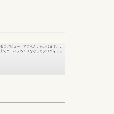
タログビュー」でごらんいただけます。カ
b上でパラパラめくりながらカタログをごら