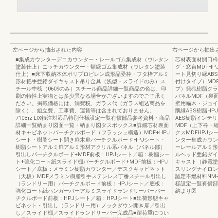
左ページから抽出された内容
右ページから抽出
■集成カウンターデコカウンター・レールゴム集成材（ウレタン
芯材表面材開口枠
塗装仕上）ニッチカウンター・額縁ゴム集成材（ウレタン塗装
グ・窓台MDFHP
仕上）■床下収納本体ポリプロピレン成形品受枠・フタ枠アルミ
ート見切り縁AB
形材把手亜鉛ダイキャスト吊り金具（浅型・スライドのみ）ス
付けタイプ）MD
チール中桟（0609のみ）スチール商品詳細一覧商品の色は、印
プ）発砲樹脂クラ
刷の特性上実物とは多少異なる場合がございますのでご了承く
パネルMDF（裏
ださい。掲載価格には、消費税、ガラス代（ガラス組込商品を
壁用幅木・ジョイ
除く）、組立費、工事費、運賃等は含まれておりません。
隅縁ABS樹脂H
710Biz-LIX特注対応品特別仕様設定一覧有償部品参考資料・商品
AES樹脂インテリ
詳細一覧納まり図面一覧・納まり図タスボックス■詳細芯材表面
MDF（上下枠・
材キャビネットパーチクルボード（フラッシュ構造）MDF+HPJ
クスMDFHPJ
シート・樹脂シート開き扉木扉パーチクルボードHPJシート・
ンター集成カウン
樹脂シートアルミ扉アルミ形材アクリル系パネル（パネル部）
ーレールアルミ形
引出しパーチクルボード+MDF前板：HPJシート／箱：樹脂シー
ルヘッド亜鉛ダイ
ト+強化コート紙スライド棚パーチクルボード+MDF前板：HPJ
キャスト（静電塗
シート／底板：メラミン樹脂カウンター／デスクキャビネット
スリングナイロン
（天板）MDFメラミン樹脂引手ステンレス丁番スチール引出し
認定不燃材料NM−
（ランドリー用）パーチクルボード前板：HPJシート／底板：
様設定一覧有償部
強化コート紙ハンガーバーアルミスライドランドリーバーパー
納まり図
チクルボード前板：HPJシート／箱：HPJシート■出荷形態キャ
ビネット・引出し（ランドリー用）ノックダウン開き扉／引出
し／スライド棚／スライドランドリーバー完成品■耐荷重につい