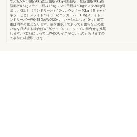
て天板50kg地板20kg固定棚板20kg可動棚板／配線棚板10kg樹
脂棚板8.5kgスライド棚板15kgレンジ用棚板30kgデスク30kg引
出し／引出し（ランドリー用）13kgカウンター40kg（各キャビ
ネットごと）スライドパイプ5kgハンガーバー10kgスライドラ
ンドリーバーW04510kgW0920kg（バー1本につき10kg）耐荷
重は均等荷重となります。耐荷重以下であっても書籍などの重
い物を収納する場合はW450サイズのユニットでの組合せを推奨
します。※製品によってはW450サイズがないものもありますの
で事前に確認願います。