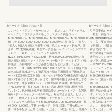
左ページから抽出された内容
右ページから抽出
コンパクトドアソフトモーション 色クリエホワイトクリエ
引手引手色シャイ
ペールクリエラスククリエモカクリエダーク商品コード
（鏡面）商品コードM
MZDZCS057R/LMZDZCS058R/LMZDZCS059R/LMZDZCS060R/LMZDZCS061R/
価 格¥2,000¥1
価 格¥8,000¥8,000¥8,000¥8,000¥8,000梱包内容1個入り1個入り
ット入り要在庫確
1個入り1個入り1個入り把手（WL／FLクローゼット折れ戸、開
で約5日。！5要
き戸、WL玄関収納用）角型アーチ型色シャインニッケルプラス
荷まで約10日。
シルバー（鏡面）シャインニッケル商品コード
所に納期をご確認
NZZZ188NZZZ931NZZZ930価 格¥1,000¥2,600¥600梱包内容1
表示錠シリンダー
個入1個入1個入ペットドアカバー（一般ドア）ペットドア（WL
ルプラス商品コー
特注品）の長時間ロックが必要な場合などにお使いください。
ーMZHZHCK63¥4,
商品コード価 格MZD□PA001¥7,０00！5クローゼット開き戸指
シャインニッケル
はさみ防止保護材セット適応品種片開き戸用両開き戸用商品コ
品コード価 格
ードNZZZ941NZZZ942価 格／セット¥500¥700梱包内容4個入8
MZHZHCK64¥6,0
個入※丁番のすき間に取り付けて、開閉時の指はさみを防止する
ルバー（鏡面）商
部品です。開き扉用ダンパー（WL玄関収納扉用）色白商品コー
価 格ー
ドNZZZ934価 格¥1,600！窓！5！窓WL標準仕様FL標準仕様
MZHZHCK52¥7,4
YUUSHOUBUHINLINEUP有償部品④クローゼットドア・玄関収
用引戸錠の鍵は3
納用※ボトムシャッター付の本体は、対応できません。ピボット
す。※シリンダー
丁番 標準／トイレドア用親子ドア用色シャインニッケルシ
効果が必要な場所
ャインニッケル商品コードMZDZPC005R/LMZDZPC006価 格
ご購入時にはキー
¥8,000¥16,000隠し丁番（一般ドア）特注で隠し丁番仕様の本
さい。 紛失時や
体・枠を手配された時にお使いください。※取付けには、専用の
してください。※