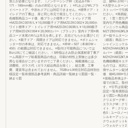
加工が必要になります。（ノンケーシング枠（見込み156・
は、鍵No.が同
171・180mm幅）のみの対応となります。）※FLおよびWLプラ
※大型サムターン
イベートドア、中折れドアには対応できません。※標準ドア・ト
ストッパーで引残
イレドアの丁番は、扉と同じ吊元で発注してください。カバー
ださい。※簡易錠
色種類商品コード価 格ブラック標準ドア・トイレドア用
す。！窓！窓引戸
※MZDZKC001R/L￥10,000親子ドア用MZDZKC002￥20,000ホ
室内引戸用色機能
ワイト標準ドア・トイレドア用※MZDZKC003R/L￥10,000親子
インニッケル商品
ドア用MZDZKC004￥20,000カバー（ブラック）室内ドア用※商
MZTZBDH62¥
品コード末尾のR/Lは吊元を表します。左右どちらかお選びくだ
ダー錠サムターン
さい。※親子ドア・両開きドアは対応できません。※ボトムシャ
（鏡面）商品コー
ッター付の本体は、対応できません。※枠W＜507（本体DW＜
シャインニッケル
450）の範囲は対応できません。※取付け可能商品については
MZHZHAK62¥3,0
Biz-LIXにてご確認ください。！5枠指はさみ防止保護材扉丁番ア
ルバー（鏡面）ー
ーム両面テープ粘着面商品の色は、印刷の特性上実物とは多少
MZHZHAK52¥7,4
異なる場合がございますのでご了承ください。掲載価格には、
色機能機能キエテ
消費税、ガラス代（ガラス組込商品を除く）、組立費、工事
ものでは、光沢に
費、運賃等は含まれておりません。702Biz-LIX特注対応品特別仕
側サムターン錠)色
様設定一覧有償部品参考資料・商品詳細一覧納まり図面一覧・
価 格¥5,00
納まり図
※規格品本体はチ
場での加工、取付
す。※引手は現場交
設定一覧有償部品
まり図□＝商品
クリエダークW：
エラスクM：ク
イト P：クリエ
色5：ユーロノー
シルキーアッシュ
クウォルナット6
ンウォルナット2