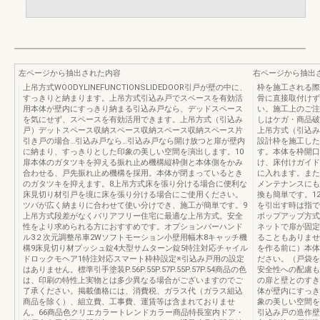
左ページから抽出された内容
右ページから抽出
上吊方式WOODYLINEFUNCTIONSLIDEDOOR引戸が壁の中に、
枠を施工される際
すっきりと納まります。上吊方式引込み戸でスペースを有効活
骨に直接取付けず
用本体が壁内にすっきり納まる引込み戸なら、デッドスペース
い。施工上のご注
を気にせず、スペースを有効活用できます。上吊方式（引込み
しはケガ・商品破
戸）デットスペース収納スペース収納スペース収納スペース片
上吊方式（引込み
引き戸の場合…引込み戸なら…引込み戸なら開け放つと扉が壁内
設計枠を施工した
に納まり、すっきりとした印象の美しい空間を演出します。10
す。本体を枠開口
扉本体のガタツキを抑える振れ止め機構縦枠側と本体側をかみ
け、床付けガイド
合わせる、戸先振れ止め機構を採用。本体が閉まっているとき
に入れます。また
のガタツキを抑えます。8上吊方式床を張り分ける場合に便利な
メンテナンスにも
床見切り材引戸を境に床を張り分ける場合にご使用ください。
換も簡単です。1
ツバが広く納まりに合わせて使い分けでき、施工が簡単です。9
を引出す時は指で
上吊方式段差がなくバリアフリー住宅に最適な上吊方式。安全
ポップアップ方式
性をより求められる方におすすめです。オプションバーハンド
ネットで扉が固定
ル3２次元調整吊車2Wソフトモーション小壁用幅木8キャッチ機
ることもありませ
構9床見切り材プッシュ錠4大型サムターン錠5特注対応チャイル
を作る前に）本体
ドロックモヘア1特注対応スマート枠枠設定※引込み戸用の設定
ださい。（戸袋を
はありません。標準引手塗装P.56P.55P.57P.55P.57P.54商品の色
安全性への配慮も
は、印刷の特性上実物とは多少異なる場合がございますのでご
の扉と壁とのすき
了承ください。掲載価格には、消費税、ガラス代（ガラス組込
体が壁内にすっき
商品を除く）、組立費、工事費、運賃等は含まれておりませ
象の美しい空間を
ん。66商品色クリエカラートレンドカラー商品特長室内ドア・
引込み戸の造作壁