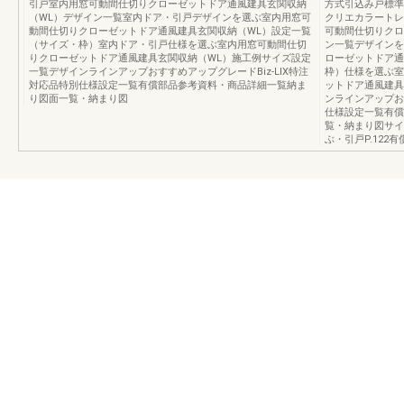
引戸室内用窓可動間仕切りクローゼットドア通風建具玄関収納
方式引込み戸標準引
（WL）デザイン一覧室内ドア・引戸デザインを選ぶ室内用窓可
クリエカラートレ
動間仕切りクローゼットドア通風建具玄関収納（WL）設定一覧
可動間仕切りクロ
（サイズ・枠）室内ドア・引戸仕様を選ぶ室内用窓可動間仕切
ン一覧デザインを
りクローゼットドア通風建具玄関収納（WL）施工例サイズ設定
ローゼットドア通
一覧デザインラインアップおすすめアップグレードBiz-LIX特注
枠）仕様を選ぶ室
対応品特別仕様設定一覧有償部品参考資料・商品詳細一覧納ま
ットドア通風建具
り図面一覧・納まり図
ンラインアップおす
仕様設定一覧有償
覧・納まり図サイズ
ぶ・引戸P.122有償