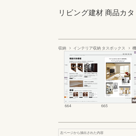
リビング建材 商品カタログ 6
収納
インテリア収納 タスボックス
664
665
左ページから抽出された内容