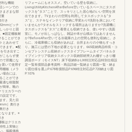
板便利な機能
リフォームにもオススメ。空いている壁を収納に。
活シーンでの
LivingUtilityKitchenAfterBefore空いているスペースにタスボ
さまざまな部
ックスを“タス”ことで、スッキリとした居心地のいい空間を演
荷重
出できます。TVまわりの空間を利用してタスボックスを“タ
［奥行き
ス”と、ステキなインテリア収納に早変わり!!洗剤を床において
32mmピッチ
いませんか?タオルをストックする場所はありますか?洗濯機に
しっかりと固
タスボックスを“タス”と着替えも収納できる、使いやすい洗面
。■固定棚板耐
室に。モノが出しっぱなし、雑誌や本が山積みではありません
設けることができ
か?BeforeAfter空いてる冷蔵庫の上の空間も便利な収納に。さ
トとあわせて
らに、冷蔵庫横にも収納があれば、台所まわりの小物もすっき
できます。■配
り。施工には壁の下地が必要となります。665収納商品特長・コ
棚を引き出すこ
ンセプトシステム収納ボックスタイプフレームタイプパネルタ
がこもらず便
イプインテリア収納タスボックス収納部材押入れ棚すっきり棚
ので邪魔にな
調湿ボード（モイスNT）床下収納Biz-LIX特注対応品特別仕様設
を置いて使用す
定一覧有償部品参考資料・商品詳細一覧納まり図面一覧・納ま
用棚板（メラ
り図仕様を選ぶP.678有償部品P.696特注対応品P.720納まり図
い場合には、
P.1076
ることができ
最適な樹脂製
が簡単。靴の
クリエカラーの
みの設定です。
ます。見た目
0mm］奥行き
［奥行き
となります。※
行き
※棚板はクリエカ
特性上実物と
い。掲載価格