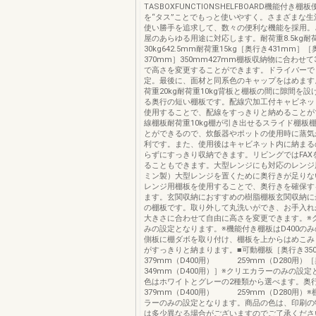
TASBOXFUNCTIONSHELFBOARD機能付き棚
を“タス”ことでもっと使いやすく。さまざまな生
使い勝手を追求して、数々の便利な機能を採用。
屋のあらゆる用途に対応します。耐荷重8.5kg耐
30kg642.5mm耐荷重15kg［奥行き431mm］
370mm］350mm427mm棚板収納物に合わせて
で高さを変更することができます。ドライバーで
定。最後に、面材と同系色のキャップをはめます
荷重20kg耐荷重10kg背板と棚板の間に隙間を
る奥行の短い棚板です。配線穴加工付キャビネッ
使用することで、配線をすっきりと納めることが
線棚板耐荷重10kg棚が引き出せるスライド棚板
とができるので、炊飯器やポットの使用時に蒸気
利です。また、使用後はキャビネット内に納まる
らずにすっきり収納できます。リビングではFAX
ることもできます。大型レンジにも対応のレンジ
ミン製）大型レンジを置くために奥行きが足りな
レンジ用棚板を使用することで、奥行きを確保す
ます。玄関収納におすすめの樹脂棚板玄関収納に
の棚板です。取り外して丸洗いができ、お手入れ
大きさに合わせて自由に高さを変更できます。※
みの設定となります。※機能付き棚板はD400の
側板に棚ダボを取り付け、棚板を上からはめこみ
がすっきりと納まります。■可動棚板［奥行き35
379mm（D400用） 259mm（D280用）
349mm（D400用）］※クリエカラーのみの設定
色はホワイトとグレーの2種類から選べます。奥
379mm（D400用） 259mm（D280用）
ラーのみの設定となります。商品の色は、印刷の
は多少異なる場合がございますのでご了承くださ