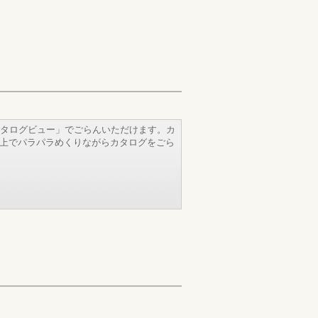
タログビュー」でごらんいただけます。カ
b上でパラパラめくりながらカタログをごら