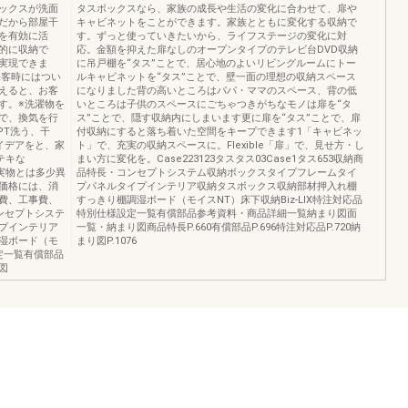
ックスが洗面
タスボックスなら、家族の成長や生活の変化に合わせて、扉や
だから部屋干
キャビネットをことができます。家族とともに変化する収納で
を有効に活
す。ずっと使っていきたいから、ライフステージの変化に対
的に収納で
応。金額を抑えた扉なしのオープンタイプのテレビ台DVD収納
実現できま
に吊戸棚を“タス”ことで、居心地のよいリビングルームにトー
来客時にはつい
ルキャビネットを“タス”ことで、壁一面の理想の収納スペース
えると、お客
になりました背の高いところはパパ・ママのスペース、背の低
す。※洗濯物を
いところは子供のスペースにごちゃつきがちなモノは扉を“タ
で、換気を行
ス”ことで、隠す収納内にしまいます更に扉を“タス”ことで、扉
EPT洗う、干
付収納にすると落ち着いた空間をキープできます1「キャビネッ
アイデアをと、家
ト」で、充実の収納スペースに。Flexible「扉」で、見せ方・し
テキな
まい方に変化を。Case223123タスタス03Case1タス653収納商
上実物とは多少異
品特長・コンセプトシステム収納ボックスタイプフレームタイ
価格には、消
プパネルタイプインテリア収納タスボックス収納部材押入れ棚
費、工事費、
すっきり棚調湿ボード（モイスNT）床下収納Biz-LIX特注対応品
ンセプトシステ
特別仕様設定一覧有償部品参考資料・商品詳細一覧納まり図面
プインテリア
一覧・納まり図商品特長P.660有償部品P.696特注対応品P.720納
湿ボード（モ
まり図P.1076
設定一覧有償部品
図