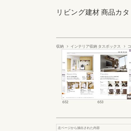
リビング建材 商品カタログ 6
収納
インテリア収納 タスボックス
652
653
左ページから抽出された内容