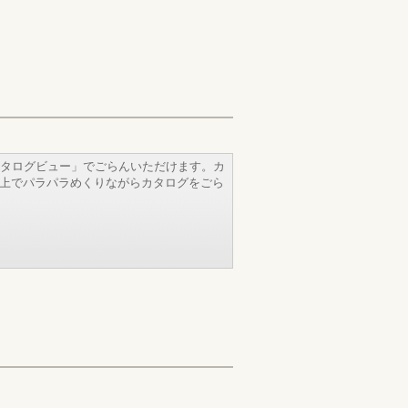
タログビュー」でごらんいただけます。カ
b上でパラパラめくりながらカタログをごら