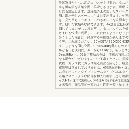
洗濯道具からバス用品までスッキリ収納。タスボ
室を機能的な収納空間に早変りさせます。可動式
しにも重宝します。洗濯機の上の空いたスペース
用。部屋干しスペースに生まれ変わります。効率
き、見た目もスッキリ。いつもキレイな洗面室が
す。脱いだ衣類を収納できます。A■洗面室仕様
隠してしまいがちな洗面室も、タスボックスを備
さまにも快適に利用していただけるようになりま
多く干した場合は、結露する可能性がありますの
う等、ご配慮ください。BCACBTASBOXCONC
す、しまうを同じ空間で。BeaUtility暮らしの
事がもっと便利に。今日からUtilityは、もっとス
BeaUtilityへ。02タス商品の色は、印刷の特性
なる場合がございますのでご了承ください。掲載
費税、ガラス代（ガラス組込商品を除く）、組立
運賃等は含まれておりません。652商品特長・コ
ム収納ボックスタイプフレームタイプパネルタイ
収納タスボックス収納部材押入れ棚すっきり棚調
イスNT）床下収納Biz-LIX特注対応品特別仕様
参考資料・商品詳細一覧納まり図面一覧・納まり