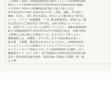
＝1,800L＝450L＝900姿図部材名天板サイドレールW900W1800
商品コードZ-E0900-MXAVZ-E1800-MXAVZ-M0420-MYAJ価格
￥4,700￥7,400￥3,200梱包内容1枚入1枚入2本入寸法
W910×D421×t18W1,820×D421×t18――天板・側板・中仕切り・
棚板・引出し：受5…受注生産品。受注から工場出荷まで約5日。
レール・パイプ・樹脂棚板：！10…要在庫確認品。在庫がない場
合は受注から工場出荷まで約10日。LR●L字納まりレールセット
は、設置プランによりR／Lを選択してください。■基本構成部材
■その他構成部材STORAGEPanelTYPE商品の色は、印刷の特性
上実物とは多少異なる場合がございますのでご了承ください。
掲載価格には、消費税、ガラス代（ガラス組込商品を除く）、
組立費、工事費、運賃等は含まれておりません。648商品特長・
コンセプトシステム収納ボックスタイプフレームタイプパネル
タイプインテリア収納タスボックス収納部材押入れ棚すっきり
棚調湿ボード（モイスNT）床下収納Biz-LIX特注対応品特別仕様
設定一覧有償部品参考資料・商品詳細一覧納まり図面一覧・納
まり図