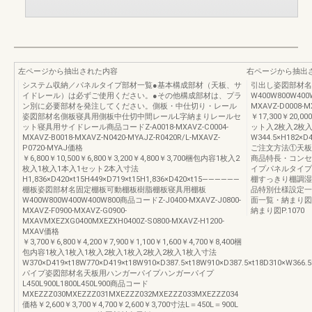
左ページから抽出された内容
右ページから抽出
システム収納／パネルタイプ部材一覧●基本構成部材（天板、サ
引出し姿図部材名
イドレール）は必ずご使用ください。●その他構成部材は、プラ
W400W800W400
ン別に必要部材を発注してください。側板・中仕切り・レール
MXAVZ-D0008-M
姿図部材名側板寝具用側板中仕切中間レールL字納まりレールセ
￥17,300￥20,0
ット寝具用サイドレール商品コードZ-A0018-MXAVZ-C0004-
ット入2枚入2枚
MXAVZ-B0018-MXAVZ-N0420-MYAJZ-R0420R/L-MXAVZ-
W344.5×H182×D
P0720-MYAJ価格
ご注文方法①天板
￥6,800￥10,500￥6,800￥3,200￥4,800￥3,700梱包内容1枚入2
商品特長・コンセ
枚入1枚入1本入1セット2本入寸法
イプパネルタイプ
H1,836×D420×t15H449×D719×t15H1,836×D420×t15――――――
棚すっきり棚調湿ボ
棚板姿図部材名固定棚板可動棚板樹脂棚板寝具用棚板
品特別仕様設定一
W400W800W400W400W800商品コードZ-J0400-MXAVZ-J0800-
面一覧・納まり図商品
MXAVZ-F0900-MXAVZ-G0900-
納まり図P.1070
MXAVMXEZXG0400MXEZXH0400Z-S0800-MXAVZ-H1200-
MXAV価格
￥3,700￥6,800￥4,200￥7,900￥1,100￥1,600￥4,700￥8,400梱
包内容1枚入1枚入1枚入2枚入1枚入2枚入2枚入1枚入寸法
W370×D419×t18W770×D419×t18W910×D387.5×t18W910×D387.5×t18D310×W366.5
パイプ姿図部材名天板用ハンガーパイプハンガーパイプ
L450L900L1800L450L900商品コード
MXEZZZ030MXEZZZ031MXEZZZ032MXEZZZ033MXEZZZ034
価格￥2,600￥3,700￥4,700￥2,600￥3,700寸法L＝450L＝900L