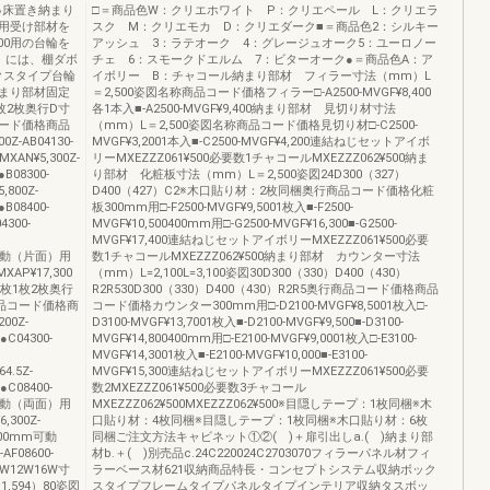
●床置き納まり
□＝商品色W：クリエホワイト P：クリエペール L：クリエラ
用受け部材を
スク M：クリエモカ D：クリエダーク■＝商品色2：シルキー
00用の台輪を
アッシュ 3：ラテオーク 4：グレージュオーク5：ユーロノー
）には、棚ダボ
チェ 6：スモークドエルム 7：ビターオーク●＝商品色A：ア
クスタイプ台輪
イボリー B：チャコール納まり部材 フィラー寸法（mm）L
まり部材固定
＝2,500姿図名称商品コード価格フィラー□-A2500-MVGF¥8,400
枚2枚奥行D寸
各1本入■-A2500-MVGF¥9,400納まり部材 見切り材寸法
ード価格商品
（mm）L＝2,500姿図名称商品コード価格見切り材□-C2500-
Z-AB04130-
MVGF¥3,2001本入■-C2500-MVGF¥4,200連結ねじセットアイボ
XAN¥5,300Z-
リーMXEZZZ061¥500必要数1チャコールMXEZZZ062¥500納ま
●B08300-
り部材 化粧板寸法（mm）L＝2,500姿図24D300（327）
,800Z-
D400（427）C2※木口貼り材：2枚同梱奥行商品コード価格化粧
●B08400-
板300mm用□-F2500-MVGF¥9,5001枚入■-F2500-
300-
MVGF¥10,500400mm用□-G2500-MVGF¥16,300■-G2500-
MVGF¥17,400連結ねじセットアイボリーMXEZZZ061¥500必要
0mm可動（片面）用
数1チャコールMXEZZZ062¥500納まり部材 カウンター寸法
MXAP¥17,300
（mm）L=2,100L=3,100姿図30D300（330）D400（430）
2枚1枚2枚奥行
R2R530D300（330）D400（430）R2R5奥行商品コード価格商品
品コード価格商
コード価格カウンター300mm用□-D2100-MVGF¥8,5001枚入□-
00Z-
D3100-MVGF¥13,7001枚入■-D2100-MVGF¥9,500■-D3100-
●C04300-
MVGF¥14,800400mm用□-E2100-MVGF¥9,0001枚入□-E3100-
MVGF¥14,3001枚入■-E2100-MVGF¥10,000■-E3100-
4.5Z-
MVGF¥15,300連結ねじセットアイボリーMXEZZZ061¥500必要
●C08400-
数2MXEZZZ061¥500必要数3チャコール
0mm可動（両面）用
MXEZZZ062¥500MXEZZZ062¥500※目隠しテープ：1枚同梱※木
6,300Z-
口貼り材：4枚同梱※目隠しテープ：1枚同梱※木口貼り材：6枚
0600mm可動
同梱ご注文方法キャビネット①②( )＋扉引出しa.( )納まり部
AF08600-
材b.＋( )別売品c.24C220024C2703070フィラーパネル材フィ
W12W16W寸
ラーベース材621収納商品特長・コンセプトシステム収納ボック
（1,594）80姿図
スタイプフレームタイプパネルタイプインテリア収納タスボッ