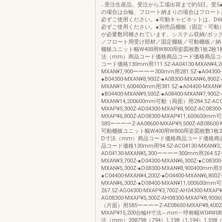
…受注生産品。受注から工場出荷まで約5日。受5
の場合は台輪、フロート納まりの場合はフロート
必ずご使用ください。●可動キャビネットは、D6
必ずご使用ください。●別売品棚板（固定・可動
が必要数同梱されています。システム収納/ボッ
／フロート用受け部材／固定棚板／可動棚板／納
棚板ユニット幅W400用W800用姿図枚数1枚2枚1
法（mm）商品コード価格商品コード価格商品コ
コード価格130mm用111.5Z-AA04130-MXAN¥4,200
MXAN¥7,900ーーーー300mm用281.5Z-●A04300-M
●B04300-MXAN¥8,900Z-●A08300-MXAN¥6,800Z-
MXAN¥11,600400mm用381.5Z-●A04400-MXAN¥5
●B04400-MXAN¥9,500Z-●A08400-MXAN¥7,900Z-
MXAN¥14,200600mm可動（両面）用284.5Z-AC04
MXAP¥5,300Z-AD04300-MXAP¥8,900Z-AC08300-
MXAP¥6,800Z-AD08300-MXAP¥11,60060
585ーーーーZ-AA08600-MXAP¥9,500Z-AB08600-
可動棚板ユニット幅W400用W800用姿図枚数1枚
D寸法（mm）商品コード価格商品コード価格商
品コード価格130mm用94.5Z-AC04130-MXAN¥3,2
AD04130-MXAN¥5,300ーーーー300mm用264.5Z-
MXAN¥3,700Z-●D04300-MXAN¥6,300Z-●C08300-
MXAN¥5,300Z-●D08300-MXAN¥8,900400mm用36
●C04400-MXAN¥4,200Z-●D04400-MXAN¥6,800Z-
MXAN¥6,300Z-●D08400-MXAN¥11,00060
267.5Z-AG04300-MXAP¥3,700Z-AH04300-MXAP¥
AG08300-MXAP¥5,300Z-AH08300-MXAP¥8,90
（片面）用585ーーーーZ-AE08600-MXAP¥8,400Z-
MXAP¥15,200台輪H寸法︵mm︶呼称幅W04W08
法（mm）398798（794）1,198（1,194）1,598