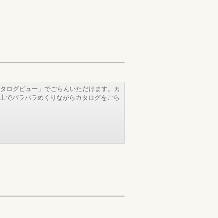
タログビュー」でごらんいただけます。カ
b上でパラパラめくりながらカタログをごら