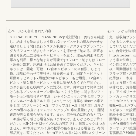
左ページから抽出された内容
右ページから抽出
STORAGEBOXTYPEPLANNINGStep1設置間口・奥行きを確認
完 成収納プラン
し、納まりを決めましょうStep2キャビネットの組み合わせを
できるシステムを
選びましょう間口奥行システム収納ボックスタイププランニン
していただくだけ
グ方法フロート納まりキャビネットを浮かせて納める。床置き
の、自分だけの収
納まり床の上に台輪＋キャビネットを置く。埋込み納まり壁の
http://tostem.
厚みを利用。様々な納まりが可能です※フロート納まりはフロー
ょう扉や引出し、
ト用受け部材、床納まりは台輪を必ずご使用ください。キャビ
イン性に富んだア
ネットは、固定、可動、TV台キャビネットの３種類。しまう
板・可動棚板引出
物、場所に合わせて奥行き、幅を選べます。固定キャビネット
フラップ扉・木扉
可動キャビネット●用途別のキャビネットもご用意。TV台キャ
把手無）・木扉・
ビネット梁欠用キャビネット天井に梁が大きくでた空間でも、
ましょう扉・引出
カタチ合わせた収納プランに対応します。押すだけで簡単に開
や床など、お部屋
けられるプッシュオープン扉※2ゆっくりと静かに閉まるソフト
す。アイボリーチ
モーション機能付き※1木扉：シャインニッケルアルミ扉：ファ
ンドカラークリエ
インシルバー木扉アルミ扉（スクリーン）扉厚さ18mm木扉ア
エモカD/クリエ
ルミ扉（スクリーン）■扉［フラップ扉］■扉［開き扉］扉厚さ
棚板■引出し※プ
20mm選べる扉アイテムラインアップ※1扉の重量により、開閉
ャビネットの設置
速度が異なる場合があります。また、扉を強めに閉めるとブレ
能を十分に発揮し
ーキ感が弱く感じる場合がありますので、あらかじめご了承く
開閉時ラッチ作動
ださい。※2H04∼H12サイズのみの設定です。耐震ロックはつき
ッチ”■棚板引手
ません。※3木扉とアルミ扉の把手の色を合わせる場合は、有償
ターオーク1/鏡面
部品頁をご覧ください。3mmアクリル系パネル組込スクリーン
有償部品P.696特