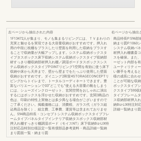
左ページから抽出された内容
右ページから抽出
1F13472人が集まり、モノも集まるリビングには、ＴＶまわりの
商品特長P.596部
充実と魅せるを実現できる大容量収納がおすすめです。押入れ
納まり図P.10
用の中段に枕棚をプラスしたり壁面を利用した収納をプラスす
システム収納パネ
ることで収納量が大幅アップします。システム収納ボックスタ
材押入れ棚書斎コ
イプタスボックス床下収納システム収納ボックスタイプ収納部
スを確保。また、
材すっきり棚収納部材押入れ棚／調湿ボードタスボックスシス
ーゼット内部を有
テム収納ボックスタイプPOINTリビング1空間を有効に使う床下
ユーティリティー
収納や床から天井まで、壁から壁までをたっぷり使用した壁面
い勝手を考えると
収納がおすすめです。ダイニング2和室4STORAGECONCEPTリ
様の成長に合わせ
ビングからトイレまで、トータルコーディネートできます。豊
ことが可能な収納
富なバリエーションで03“どこでも”使える大容量の靴をしまう
ボックスタイプシ
には、シューズインクローゼット、玄関空間をおしゃれに演出
クスタイプ595
するにはボックスを浮かせた収納がおすすめです。玄関3商品の
タイプフレームタ
色は、印刷の特性上実物とは多少異なる場合がございますので
ス収納部材押入れ
ご了承ください。掲載価格には、消費税、ガラス代（ガラス組
納Biz-LIX特
込商品を除く）、組立費、工事費、運賃等は含まれておりませ
詳細一覧納まり図
ん。594商品特長・コンセプトシステム収納ボックスタイプフレ
ームタイプパネルタイプインテリア収納タスボックス収納部材
押入れ棚すっきり棚調湿ボード（モイスNT）床下収納Biz-LIX特
注対応品特別仕様設定一覧有償部品参考資料・商品詳細一覧納
まり図面一覧・納まり図