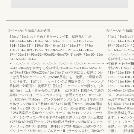
左ページから抽出された内容
右ページから抽出
14㎜足19㎜足おすすめするケーシングD：壁厚残り寸法
14㎜足19㎜足おす
140∼144㎜145∼153㎜154∼158㎜106∼110㎜115∼123㎜
106∼114㎜115∼
124∼128㎜131∼139㎜156∼164㎜165∼169㎜171∼179㎜
97∼105㎜101∼1
180∼184㎜189∼197㎜198∼202㎜205∼213㎜214∼218㎜
60∼68㎜73∼77㎜
97∼105㎜91∼95㎜82∼90㎜82∼86㎜73∼81㎜69∼73㎜60∼68㎜
○△○△○△○△○△
54∼58㎜45∼53㎜
窓枠寸法79㎜98㎜
×○○△○△○△○△○△○△○△○△○△○△○△○△○△×○×○×○×○×○×○×○×○×○×○×○×○39
寸法ファミリー幅
㎜30∼38㎜おすすめする窓枠寸法74㎜83㎜98㎜116㎜132㎜146
寸法99∼109㎜112
㎜157㎜172㎜190㎜206㎜46㎜61㎜31㎜※下表にない壁厚につい
112∼123㎜125∼
ては定尺材のケーシング（25mm足等）を 使用して現場対応
158∼168㎜158∼
となります。【記号】○ ケーシング足切断不要△ ケーシング
170∼182㎜166∼
足切断で対応可× 使用不可【設定】・ケーシングの掛かり（裏
185∼195㎜185∼
面）5mm以上・壁からの出寸法1mm以下注1）柱掛かり寸法の
56∼66㎜42∼52㎜
詳細については、サッシカタログをご参照ください。サッシ名
97∼108㎜62㎜76
d：柱掛かり寸法(mm)アングル付アングルなしデュオ半外付型
㎜おすすめする窓
単体サッシ28○30○三枚建※267.5○69.5○雨戸サッシ28○30○面格
材)153㎜113㎜11
子付サッシ28○30○シャッターサッシ28○30○装飾窓・勝手口ド
190㎜186㎜1
ア28○居室用出窓0○ウイングシリーズ−46.5※1○シンフォニーウ
位の窓枠材を選ん
ッディシンフォニーマイルド半外付型単体サッシ28○30○三枚建
ます。）■ノンケ
※267.5○69.5○雨戸サッシ28○30○面格子付サッシ28○30○シャッ
グ（マイスターⅡ
ターサッシ28○30○装飾窓・勝手口ドア28○居室用出窓0○ウイン
縁厚ボード厚DD
グシリーズ−46.5※1○シンプルアートⅡ（サークル以外）28※3○ワ
ド厚）＋（胴縁