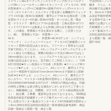
イドウィン56○オープンウィンスライディング0○フォールディ
寸法DfDd＜ノ
ング28○ノンレールサッシ28○○ＡＳシリーズ（アトモスⅡ）半外
幅木 スリム：８
付型単体サッシ27○○三枚建59○○面格子付サッシ27○○ＡＳシリ
枠出幅寸法は幅木
ーズ（ＮＣＶオペラ）スカイサイド窓を除く全機種27○フォンテ
す。3mmタテ部
プラスⅡ引違い窓44.5○装飾窓・勝手口ドア44.5○台形出窓・三角
み決定手順外壁厚
出窓0○マイスターⅡ引違い窓46○FIX窓・すべり出し窓・開き
する窓枠寸法⇒▼
窓・テラスドア・勝手口ドア15○台形出窓・三角出窓0○ボウウ
種類でお選びくだ
インドウ17.2○※1ーは躯体よりも外側に持ち出す場合の寸法で
尺材腰壁インテリ
す。この場合、壁厚残り寸法を算出する際に、ご注意くださ
ンター集成カウンタ
い。例） 壁厚残り寸法= 外壁厚ー（ー
注対応品特別仕様
46.5） = 外壁厚+46.5※2デュオ・シンフォニ
まり図面一覧・納ま
ーウッディ・シンフォニーマイルド・アトモスⅡ三枚建用ジャス
図P.1052
トカット窓枠の設定はありません。フリーカット窓枠または定
尺材で対応してください。※3シンプルアートⅡアングルアタッチ
メント納まりの場合は、実際の柱掛かり寸法が28mmではなく
34mm相当になります。（シンプルアートⅡにはジャストカット
仕様の設定はありません。定尺材にてご対応ください。）’12年
6月1日現在■サッシ柱掛かり寸法表（木造用）■ケーシング枠ケ
ーシング■デュオ、シンフォニー、ASシリーズ、勝手口ドアロ
ンカラー用窓枠寸法DDd11mm3mm14mmタテ部材ヨコ部材
DdD▼D▼Dデュオ、シンフォニー、ASシリーズ、勝手口ドア
ロンカラー、マイスターⅡ木造用DS窓枠セット見込み決定方法
①DSWINDOWFRAMEJUSTCUT・FREECUT商品の色は、印刷
の特性上実物とは多少異なる場合がございますのでご了承くだ
さい。掲載価格には、消費税、ガラス代（ガラス組込商品を除
く）、組立費、工事費、運賃等は含まれておりません。582商品
特長造作材定尺材腰壁インテリア格子カーテンボックス室内物
干し出窓カウンター集成カウンターモイスNT内装材DS窓枠セッ
トBiz-LIX特注対応品特別仕様設定一覧有償部品参考資料・商品
詳細一覧納まり図面一覧・納まり図