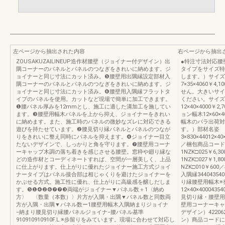
左ページから抽出された内容
右ページから抽出
ZOUSAKUZAILINEUP造作材腰壁（ジョイナー付デザイン）出
●特注寸法対応腰
隅コーナーのパネルとパネルのつなぎをきれいに納めます。ジ
タイプをサイズ特
ョイナーと同じ寸法にカット済み。❺腰壁用出隅縁設定部材入
します。）サイズ
隅コーナーのパネルとパネルのつなぎをきれいに納めます。ジ
7×35×4060￥
ョイナーと同じ寸法にカット済み。❻腰壁用入隅縁フラットタ
せん。大きいサイ
イプのパネルを使用。カットなど現場で簡単に加工できます。
ください。サイズ
❶腰パネル厚みを12mmとし、施工に適した溝加工を施してい
12×40×4000￥
ます。❸腰壁用幅木パネルを上から抑え、ジョイナーをきれい
ョン幅木12×60×
に納めます。また、施工時のパネルの微妙なズレに対応できる
幅木のバラ出荷対
遊びを持たせています。❷腰見切り縁パネルとパネルのつなが
す。）部材名姿 
りをきれいに整え同時にパネルを抑えます。❹ジョイナー目立
3×830×44012×40
たないデザインで、しっかりと角を守ります。❼腰壁用コーナ
／梱包商品コード価
ーキャップ木調の落ち着きを感じさせる腰壁。窓枠や廻り縁な
1NZK□025￥6,3
どの造作材とコーディネートすれば、空間が一層美しく、上品
1NZK□027￥1,8
に仕上がります。仕上がりに優れたジョイナー施工方式ジョイ
NZK□010￥6
ナータイプはパネル接合部は相じゃくりを避けたジョイナーを
入隅縁3440435401
かぶせる方式。施工性に優れ、仕上がりに高級感を醸しだしま
り縁腰壁用幅木※
す。❺❶❹❷❻❼❼❸両端がジョイナー▼パネル数＋1〈納め
12×40×4000
方〉 〈数量（本数）〉片方が入隅・出隅▼パネル数と同数両
見切り縁・腰壁用
方が入隅・出隅▼パネル数ー1腰壁用幅木入隅納まりジョイナ
壁用コーナーキャ
−納まり腰見切り縁腰パネルジョイナ−腰パネル基準
デザイン）42206
910910910910F.L.※歩留りをみています。現場に合わせて対応し
ン）商品コードに