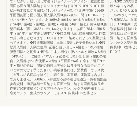
てください。拾い出し方法（ジョイナー付デザイン）立面図立
ルNZK□023
面図あ面う面入隅納まりジョイナー納まり910910910910F.L.腰
腰パネルを26枚ご
壁用幅木腰見切り縁腰パネルジョイナ−腰パネル基準36403640
さい。D/クリエ
平面図あ面う面い面え面入隅入隅❶腰パネル…1間（1818㎜）で
ールW/クリエホ
パネル4枚となります。あ面6枚あ面6本い面4本う面8本え面8本
在庫確認品。在庫
計26本い面4枚う面8枚え面8枚▲7梱包（4枚／梱包）例26枚❷腰
日。！10納期：
壁用幅木…2間（3636）で約1本となります。あ面0.75本い面0.5
別規格表││特注対
本う面1本え面1本例3.58本1.1※❸腰見切り縁…腰壁用幅木と同数
別仕様設定一覧有
の拾い出しとなります。❹ジョイナー…納め方によって数量が違
覧・納まり図商品
ってきます。❺腰壁用出隅縁／出隅に使用…必要分拾い出し❻腰
ンボックス室内物
壁用入隅縁／入隅に使用…必要分拾い出し▲4梱包（1本／梱包）
内装材DS窓枠セッ
腰壁用幅木と同数▲4梱包（1本／梱包）腰パネルと同数▲6梱包
P.1042
（4本入）、 2梱包（1本入）▲必要なし拾い出し例（左図の場
合）入隅部は2ヶ所使用▲2梱包（平面図の●印）窓ドア引戸▼2
本▼商品の色は、印刷の特性上実物とは多少異なる場合がござ
いますのでご了承ください。掲載価格には、消費税、ガラス代
（ガラス組込商品を除く）、組立費、工事費、運賃等は含まれ
ておりません。560Biz-LIX特注対応品特別仕様設定一覧有償部品
参考資料・商品詳細一覧納まり図面一覧・納まり図商品特長造
作材定尺材腰壁インテリア格子カーテンボックス室内物干し出
窓カウンター集成カウンターモイスNT内装材DS窓枠セット