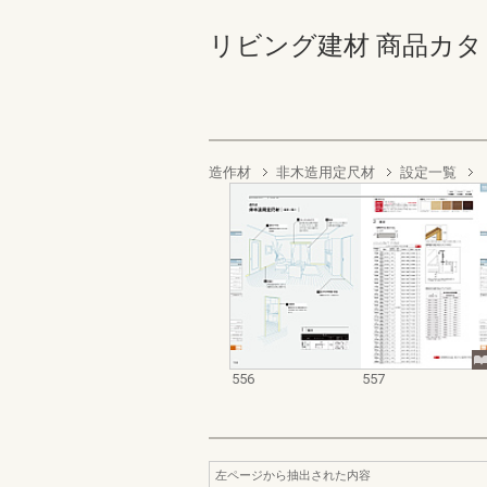
リビング建材 商品カタログ 5
造作材
非木造用定尺材
設定一覧
556
557
左ページから抽出された内容