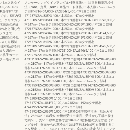
／1本入数タイ
ノンケーシングタイプアングル付壁厚残り寸法型番標準窓枠寸
,900／本507ス
法（mm）定尺（mm）商品コード価格／1本入数27㎜∼37㎜タ
NEUP造作材非木
テ部材4716404,000NZA□834¥3,400／本2ヨコ部材
です。5室内引
471737NZA□835¥3,400／本237㎜∼47㎜タテ部材
に。クリエカラ
471850NZA□836¥3,800／本2ヨコ部材471947NZA□837¥3,800／
非木造用の納ま
本247㎜∼57㎜タテ部材472060NZA□838¥4,200／本2ヨコ部材
造作材と同じ色
472157NZA□839¥4,200／本257㎜∼67㎜タテ部材
ラスまで、
472270NZA□840¥4,600／本2ヨコ部材472367NZA□841¥4,600／
ス2種類の枠見
本267㎜∼77㎜タテ部材472480NZA□842¥5,000／本2ヨコ部材
しゃくり形状
472577NZA□843¥5,000／本277㎜∼87㎜タテ部材
X特注対応品特別
472690NZA□844¥5,600／本2ヨコ部材472787NZA□845¥5,600／
まり図面一
本287㎜∼97㎜タテ部材4728100NZA□846¥6,100／本2ヨコ部材
ア格子カーテ
472997NZA□847¥6,100／本297㎜∼107㎜タテ部材
ターモイスNT
4730110NZA□848¥6,600／本2ヨコ部材4731107NZA□849¥6,600
／本2107㎜∼117㎜タテ部材4732120NZA□850¥7,100／本2ヨコ
部材4733117NZA□851¥7,100／本2117㎜∼127㎜タテ部材
4734130NZA□852¥7,600／本2ヨコ部材4735127NZA□853¥7,600
／本2127㎜∼137㎜タテ部材4736140NZA□854¥8,100／本2ヨコ
部材4737137NZA□855¥8,100／本2137㎜∼147㎜タテ部材
4738150NZA□856¥8,600／本2ヨコ部材4739147NZA□857¥8,600
／本2152㎜∼162㎜タテ部材4740165NZA□858¥9,300／本2ヨコ
部材4741162NZA□859¥9,300／本2167㎜∼177㎜タテ部材
4742180NZA□860¥10,100／本2ヨコ部材
4743177NZA□861¥10,100／本2182㎜∼192㎜タテ部材
4744195NZA□862¥10,800／本2ヨコ部材
4745192NZA□863¥10,800／本2窓枠2標準窓枠寸法（見込み寸
法）2524C214.53受5…全機種受注生産品。受注から工場出荷ま
で約5日。受5155標準窓枠寸法20A8∼18窓枠幅の決定方法（ア
ングル付）壁面からの窓枠出寸法は薄幅木(6㎜厚)を使用するこ
とを想定し、8∼18㎜としています。窓枠材の決定方法（アング