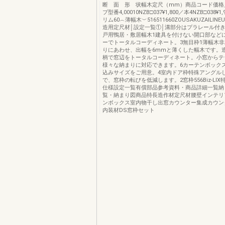
断 面 形 状幅木定尺（mm）商品コード価格
プ型番4,00010NZB□037¥1,800／本4NZB□038¥1
リム60︵薄幅木︶516511660ZOUSAKUZAILI
造用定尺材│設定一覧①│溝部分はプラレール付き
戸用鴨居・敷居幅木1建具を付けない開口部など
ーでトータルコーディネート。3無目枠1薄幅木
りにあわせ、出幅を6mmと薄くした幅木です。
柄で窓辺をトータルコーディネート。小窓からテ
様々な納まりに対応できます。6カーテンボック
込みサイズをご用意。4室内ドア枠特殊アングル
で、窓枠の転びを低減します。2窓枠556Biz-LI
仕様設定一覧有償部品参考資料・商品詳細一覧納
覧・納まり図商品特長造作材定尺材腰壁インテリ
ンボックス室内物干し出窓カウンター集成カウン
内装材DS窓枠セット