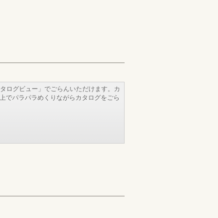
タログビュー」でごらんいただけます。カ
b上でパラパラめくりながらカタログをごら