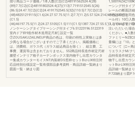
摺り商品コード価格／1本入数(C2)(C2)48191562524.4(28)
1,5001NZA□1
(89)7.7(C2)(C2)48191802524.4(27)(113)7.7191512545.5(26)
ーシング付タイプ
(86.5)24.47.7(C2)(C2)24.4191752545.5(32)(110.5)7.7(C2)(C2)
レールの断面
(48)48251219115(C1.6)24.27.57.75.5(11.2)7.7(11.2)5.57.524.214248192512(75)
の色は枠色と同色
(C1.5)
ール付）10①入数
(46)46197.75.5(11.2)24.27.5105(C1.5)111(C1.5)1387.724.27.55.5(11.2)1046(73)195
入っています。②
ノンケーシングタイプケーシング付タイプ6.51223196.5122319
注いただいた場合
室内ドア枠9造作材木造用定尺材│設定一覧
ください。■入数
⑦ZOUSAKUZAILINEUP商品の色は、印刷の特性上実物とは多
ファミリーNZB□
少異なる場合がございますのでご了承ください。掲載価格に
量欄には『10』と
は、消費税、ガラス代（ガラス組込商品を除く）、組立費、工
について［□＝商
事費、運賃等は含まれておりません。552商品特長造作材定尺材
リエラスクM/ク
腰壁インテリア格子カーテンボックス室内物干し出窓カウンタ
品特長造作材定尺
ー集成カウンターモイスNT内装材DS窓枠セットBiz-LIX特注対
物干し出窓カウン
応品特別仕様設定一覧有償部品参考資料・商品詳細一覧納まり
ットBiz-LIX
図面一覧・納まり図
品詳細一覧納まり
P.720納まり図P.1