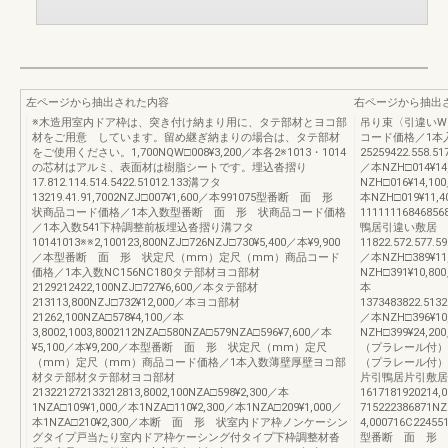
左ページから抽出された内容
右ページから抽出
※木造用室内ドア枠は、突き付け納まり用に、タテ部材とヨコ部
吊り束〈引違いW
材をご用意 しています。留め継ぎ納まりの場合は、タテ部材
コード価格／1本
をご使用ください。1,700NQW□008¥3,200／本各2※1013・1014
25259422.558.51
の芯材はアルミ、表面材は樹脂シートです。埋込沓摺り
／本NZH□014¥14
17.812.114.514.5422.51012.133溝フタ
NZH□016¥14,10
13219.41.91,7002NZJ□007¥1,600／本991075型番断 面 形
本NZH□019¥11,
状商品コード価格／1本入数型番断 面 形 状商品コード価格
111111168468
／1本入数541下枠調整前板埋込沓摺り溝フタ
鴨居引違い敷居
10141013※※2,100123,800NZJ□726NZJ□730¥5,400／本¥9,900
11822.572.577.5
／本型番断 面 形 状定尺（mm）定尺（mm）商品コード
／本NZH□389¥11
価格／1本入数NC156NC180タテ部材ヨコ部材
NZH□391¥10,80
2129212422,100NZJ□727¥6,600／本タテ部材
本
213113,800NZJ□732¥12,000／本ヨコ部材
1373483822.5132
21262,100NZA□578¥4,100／本
／本NZH□396¥10
3,8002,1003,8002112NZA□580NZA□579NZA□596¥7,600／本
NZH□399¥2
¥5,100／本¥9,200／本型番断 面 形 状定尺（mm）定尺
（プラレール付）
（mm）定尺（mm）商品コード価格／1本入数薄壁厚壁ヨコ部
（プラレール付）
材タテ部材タテ部材ヨコ部材
片引鴨居片引敷居
213221272133212813,8002,100NZA□598¥2,300／本
1617181920214,
1NZA□109¥1,000／本1NZA□110¥2,300／本1NZA□209¥1,000／
715222386871N
本1NZA□210¥2,300／本断 面 形 状室内ドア枠ノンケーシン
4,000716C224551
グタイプ戸当たり室内ドア枠ケーシング付タイプ下枠調整材沓
型番断 面 形 