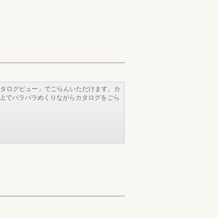
タログビュー」でごらんいただけます。カ
b上でパラパラめくりながらカタログをごら