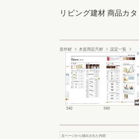
リビング建材 商品カタログ 5
造作材
木造用定尺材
設定一覧
542
543
左ページから抽出された内容