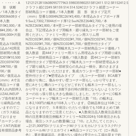
.7）・・･･・・A
12121212R10608095777963.5980359802515812411.512.5R152412.511.5
面 形 状断
クラフト紙C2249.5R159.514.514.524C2クラフト紙壁コーナー
／1本入数タイ
部材商品コード価格／1本入数断 面 形 状タイプ定尺
,00036608タイ
（mm）型番3,0004NZB□261¥3,400／本埋込みタイプボード厚
1本入数
9.5㎜2,7302,73044ボード厚12.5㎜NZBZ264¥2,700／本
15¥2,000／本
NZBZ265¥2,800／本※壁コーナー部材埋込みタイプをご使用の場
6¥4,200／本
合は、下記埋込みタイプ用幅木・廻り縁丸コーナー部材をご使
0004,000※片面
用ください。ファミリー用クッション用スリム用
°用
NZD□023¥1,800／個NZD□022¥1,700／個NZD□021¥1,700／個
2用見込み156用見
NZD□025¥1,700／個NZD□024¥1,700／個壁外付けタイプ
見込み142用見
2674──埋込みタイプ用幅木丸コーナー部材商品コード価格／1
用※部材間の角度
個入数姿 図444ファミリー用スリム用埋込みタイプ用廻り縁丸
18¥10,500
コーナー部材商品コード価格／1個入数姿 図44コーナー部材5
ZD□031¥700
壁外付けタイプ壁埋込みタイプ幅木丸コーナー部材壁埋込みタ
34¥700／個
イプ廻り縁丸コーナー部材安心の丸みは一棟分。家のさまざま
700／個
な場所でお使いいただけます。集成カウンター壁コーナー部材■
0¥800／個見込み
壁外付けタイプ■壁埋込みタイプ （丸コーナー部材）BCA廊下
定尺（mm）A寸法
の曲がり角に。傷みやすい壁コーナー部もしっかり守ります。
商品コード価
壁にAそうじ機のコードなどがこすれても幅木コーナー部もしっ
縁3▲押入れ内部押入
かり守ります。幅木にB廊下歩行時の障害にならないようカウン
ILINEUP
ターの出っ張り部も大きな曲線にしました。カウンターにC幅木
ャップ造作材木造
コーナーキャップ幅木コーナー部材①入数『10』の幅木は、
切り縁商品の色
１本2,100円の幅木が10本入っています。②納品単位は10本ごと
いますのでご
になりますので、５本発注いただいた場合でも10本まとめて納
（ガラス組込
品となりますのでご注意ください。■入数発注品入数発注品発注
ておりませ
時の注意事項発注例幅木ファミリーNZB□024を10本発注される
子カーテンボッ
場合、発注システムの数量欄には『10』と入力してください。
イスNT内装材
→計21,000円D/クリエダークM/クリエモカL/クリエラスクP/ク
一覧有償部品参考
リエペールW/クリエホワイト■商品コードについて［□＝商品
色］…要在庫確認品。在庫がない場合は受注から工場出荷まで約