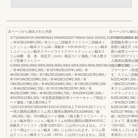
左ページから抽出された内容
右ページから抽出
5772040609※3※3960809663.59604020207740643.5662.559532.5527.5612622261.22
C5.5151.69151.6
／本NZB□034¥3,200／本スリム二段幅木ファミリー二段幅木ミ
姿図幅木用コー
ニクッション幅木スリム60︵薄幅木︶※2※2※2※2クッション幅木
状廻り縁定尺（m
ミニクッション幅木スマートワイドスマートクッション幅木ス
廻り縁用コーナー
リム60断 面 形 状定尺（mm）商品コード価格／1本入数タ
12201221フ
イプ型番ファミリー
入隅用出隅用出隅
4,0004,0004,0004,0004,0004,0004,0004,0004,0004,0004,00010NZB□024¥2,100
上、折り目にシー
／本4NZB□025¥2,200／本3210NZB□031¥1,600／本
プマーカー（有償
4NZB□032¥1,700／本10NZB□026¥3,600／本4NZB□027¥3,800／
す。スリム二段幅
本10410NZB□028¥3,200／本4NZB□029¥3,300／本
NZD□402¥1,200
10NZB□039¥3,200／本4NZB□040¥3,300／本10NZB□035¥2,500
／個NZD□216¥1
／本4NZB□036¥2,700／本101010NZB□037¥1,800／本
木スリム605516
4NZB□038¥1,900／本4NZB□030¥2,700／本NZBW222¥1,600／
ーデラックスミニ34N
本NZBW223¥2,500／本姿図姿図幅木用コーナーキャップ商品コ
NZB□003¥2,30
ード価格／1個入数598上下
／本NZB□123¥1,
122012218550728554961523141235516上下41214122ファミリ
NZB□010¥1,50
ー用入隅用出隅用スリム用入隅用出隅用NZD□026¥500／個
NZD□217¥500／
（¥5,000／箱）1010商品コード価格／1個入数ファミリー・クッ
箱）NZD□219¥
ション幅木用クッション幅木スリム60用出隅用出隅用441010二
ニタイプ…要在庫
段幅木ファミリー（型番12201221）には付けられません。ファ
で約10日。！10
ミリー用はクッション幅木（85）にも付けられます。スリム用
10本入っていま
はクッション幅木スリム60（5516）には付けられません。設定
本発注いただいた