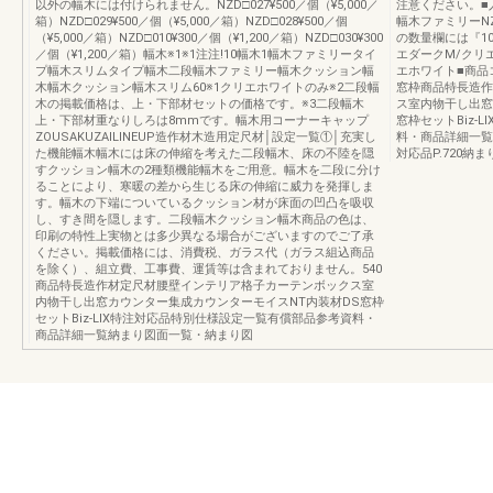
以外の幅木には付けられません。NZD□027¥500／個（¥5,000／
注意ください。■
箱）NZD□029¥500／個（¥5,000／箱）NZD□028¥500／個
幅木ファミリーNZ
（¥5,000／箱）NZD□010¥300／個（¥1,200／箱）NZD□030¥300
の数量欄には『10
／個（¥1,200／箱）幅木※1※1注注!10幅木1幅木ファミリータイ
エダークM/クリ
プ幅木スリムタイプ幅木二段幅木ファミリー幅木クッション幅
エホワイト■商品
木幅木クッション幅木スリム60※1クリエホワイトのみ※2二段幅
窓枠商品特長造作
木の掲載価格は、上・下部材セットの価格です。※3二段幅木
ス室内物干し出窓
上・下部材重なりしろは8mmです。幅木用コーナーキャップ
窓枠セットBiz-
ZOUSAKUZAILINEUP造作材木造用定尺材│設定一覧①│充実し
料・商品詳細一覧
た機能幅木幅木には床の伸縮を考えた二段幅木、床の不陸を隠
対応品P.720納まり
すクッション幅木の2種類機能幅木をご用意。幅木を二段に分け
ることにより、寒暖の差から生じる床の伸縮に威力を発揮しま
す。幅木の下端についているクッション材が床面の凹凸を吸収
し、すき間を隠します。二段幅木クッション幅木商品の色は、
印刷の特性上実物とは多少異なる場合がございますのでご了承
ください。掲載価格には、消費税、ガラス代（ガラス組込商品
を除く）、組立費、工事費、運賃等は含まれておりません。540
商品特長造作材定尺材腰壁インテリア格子カーテンボックス室
内物干し出窓カウンター集成カウンターモイスNT内装材DS窓枠
セットBiz-LIX特注対応品特別仕様設定一覧有償部品参考資料・
商品詳細一覧納まり図面一覧・納まり図