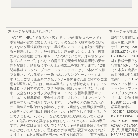
左ページから抽出された内容
右ページから抽出
LADDERLINEUPできるだけ広くほしいのが収納スペースです。
8尺用9尺用商品コードL
季節用品や頻繁に出し入れしないものなどを収納するのにぴっ
使用可能天井高（mm
たりなのが屋根裏収納です。屋根裏のスペースを有効に活用す
寸法（mm）690×
る屋根裏はしごです。屋根裏はしご床を傷つけないよう、脚部
量25kg27.5kg昇
の床との接地面にゴムキャップがついています。床を傷から守
H2500=62゜H
るゴムキャップ付すべり止め溝加工で安全性配慮昇降時の安全
材）枠板合板フタ
性を配慮し、踏み板にすべり止め溝加工を施しています。12開
容重量150kg！
閉棒枠板ストッパーブラケットラッチラッチはしご本体ゴム脚
（１本入）商品コー
フタ板ハンドル化粧カバー飾り縁スプリングターンバックル手
ねじ同梱…要在庫
すりはしご取付座金具フタ板リンク■部材名称安全に関するご注
で約15日。！1
意●小屋裏の利用には、建築基準法により規制があります。フタ
枠板・フタ板・フ
板はロック付ですので、フタを閉めた際しっかりと固定されま
トッパー・ブラケ
す。安全なロック付フタ板手すり（１本）を標準装備手すり
２スプリング×２
（１本）を標準装備。安全性を考慮しました。（オプションで
（１本）外飾り縁
追加手すりもご用意しております。）34●熱などの換気のため
F.L2881268尺用
に、換気扉の取付けをお勧めします。●店舗など使用頻度の激し
必要最低寸法 F
い場所へのご使用はお避けください。●居室として使用すること
1000EDF−1
はできません。●シンナーなどの危険物は収納しないでくださ
D218-G1-006AF
い。●商品の仕様と異なる改造はしないでください。●室内専用
2600±10040036
です。屋外には設置しないでください。●許容質量を超える荷重
62°66°70°62°66
をかけないでください。思わぬケガや商品が変形するおそれが
尺9尺8用用天井
あります。●小屋裏物置の部分の水平投影面積は、 直下の階の
HBA16601578155