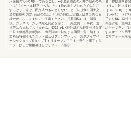
床面積の2分の1以下であること。●小屋裏物置の天井の最高の高
名 称数量内容開
さは1.4メートル以下であること。●物の出し入れのために利用
（４コ）同上取付
するはしご等は、固定式のものとしないこと〈法規制〉国土交
［φ5.1×50］
通省住指発682号商品の色は、印刷の特性上実物とは多少異なる
［φ6×16］（2
場合がございますのでご了承ください。掲載価格には、消費
手すりBiz-LI
税、ガラス代（ガラス組込商品を除く）、組立費、工事費、運
商品詳細一覧納ま
賃等は含まれておりません。532Biz-LIX特注対応品特別仕様設定
組合せプランプレ
一覧有償部品参考資料・商品詳細一覧納まり図面一覧・納まり
すりオープン用手
図商品特長階段ユニット組合せプランプレカット集成タイプベ
ごリフォーム階段有償
ーシックタイプSタイプ手すりオープン用手すり壁付け用手すり
ロフトはしご屋根裏はしごリフォーム階段