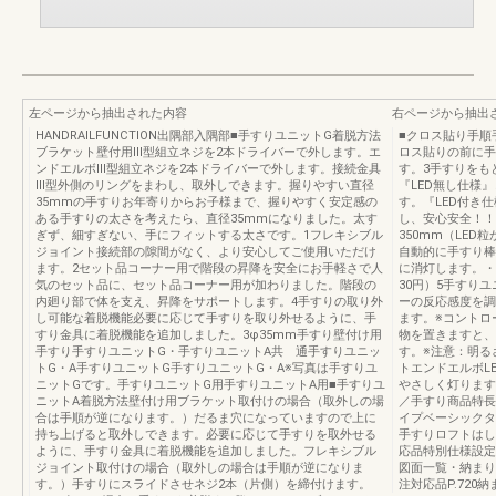
左ページから抽出された内容
右ページから抽出
HANDRAILFUNCTION出隅部入隅部■手すりユニットG着脱方法
■クロス貼り手順
ブラケット壁付用Ⅲ型組立ネジを2本ドライバーで外します。エ
ロス貼りの前に手
ンドエルボⅢ型組立ネジを2本ドライバーで外します。接続金具
す。3手すりをも
Ⅲ型外側のリングをまわし、取外しできます。握りやすい直径
『LED無し仕様
35mmの手すりお年寄りからお子様まで、握りやすく安定感の
す。『LED付き
ある手すりの太さを考えたら、直径35mmになりました。太す
し、安心安全！！
ぎず、細すぎない、手にフィットする太さです。1フレキシブル
350mm（LED
ジョイント接続部の隙間がなく、より安心してご使用いただけ
自動的に手すり棒
ます。2セット品コーナー用で階段の昇降を安全にお手軽さで人
に消灯します。・
気のセット品に、セット品コーナー用が加わりました。階段の
30円）5手すり
内廻り部で体を支え、昇降をサポートします。4手すりの取り外
ーの反応感度を調
し可能な着脱機能必要に応じて手すりを取り外せるように、手
ます。※コントロ
すり金具に着脱機能を追加しました。3φ35mm手すり壁付け用
物を置きますと、
手すり手すりユニットG・手すりユニットA共 通手すりユニッ
す。※注意：明る
トG・A手すりユニットG手すりユニットG・A※写真は手すりユ
トエンドエルボL
ニットGです。手すりユニットG用手すりユニットA用■手すりユ
やさしく灯ります
ニットA着脱方法壁付け用ブラケット取付けの場合（取外しの場
／手すり商品特長
合は手順が逆になります。）だるま穴になっていますので上に
イプベーシックタ
持ち上げると取外しできます。必要に応じて手すりを取外せる
手すりロフトはしご
ように、手すり金具に着脱機能を追加しました。フレキシブル
応品特別仕様設定
ジョイント取付けの場合（取外しの場合は手順が逆になりま
図面一覧・納まり図商
す。）手すりにスライドさせネジ2本（片側）を締付けます。
注対応品P.720納ま