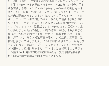
※LED無しの場合、手すりを着脱する際にフレキシブルジョイン
トを手すりから外す必要はありません。※LED無しの場合、手す
りを着脱する際にエンドエルボを手すりから外す必要はありま
せん。※ＬＥＤ有りの場合はフレキシブルジョイント・エンドエ
ルボ内に配線されていますので気をつけて手すりを外してくだ
さい。エンドエルボ取付けの場合（取外しの場合は手順が逆に
なります。）手すりにスライドさせネジ2本を締付けます。フレ
キシブルジョイントⅢ型着脱ネジを1本外します。①②※ネジ止
めはありません商品の色は、印刷の特性上実物とは多少異なる
場合がございますのでご了承ください。掲載価格には、消費
税、ガラス代（ガラス組込商品を除く）、組立費、工事費、運
賃等は含まれておりません。520商品特長階段ユニット組合せプ
ランプレカット集成タイプベーシックタイプSタイプ手すりオー
プン用手すり壁付け用手すりロフトはしご屋根裏はしごリフォ
ーム階段Biz-LIX特注対応品特別仕様設定一覧有償部品参考資
料・商品詳細一覧納まり図面一覧・納まり図