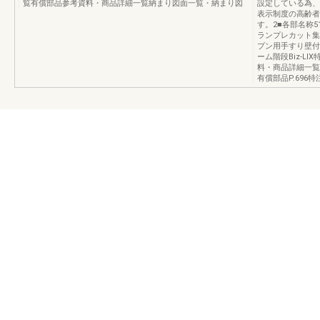
覧有償部品参考資料・商品詳細一覧納まり図面一覧・納まり図
設定している為、
表示制度の高齢者
す。2■各部名称
ランプレカット集
プン用手すり壁付
ーム階段Biz-L
料・商品詳細一覧
有償部品P.696特注