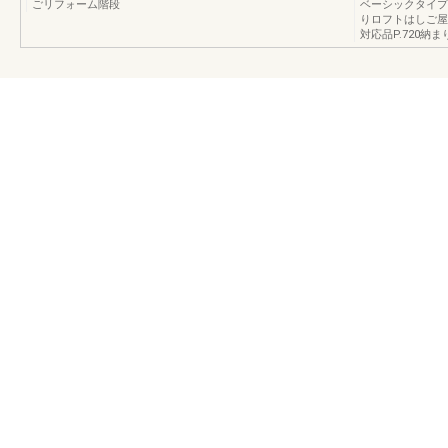
ごリフォーム階段
ベーシックタイプ
りロフトはしご屋
対応品P.720納まり