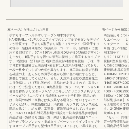
左ページから抽出された内容
右ページから抽出
手すりオープン用手すりオープン用木質手すり
商品色記号につ
HANDRAILLINEUPスクエアタイプのシンプルでモダンなデザイ
リエペール L
ンが特長です。手すりC型手すりD型フィラータイプ階段手すり
リエダーク X
の端部（階段昇り始め）や接続部（コーナー部、傾斜部）に使
単価（円／梱包）
用する部材です。60°用120°用L型親柱D型子柱D型曲線デザイン
用木質手す
を生かし、R型手すりを親柱の頭部に接続して施工するタイプで
り!101111313111
す。C型親柱C型子柱C型D型C型接続部材部材名親柱・子柱・手
親柱C型親柱D型
すり芯材集成材ゴム表面材※表面材は天然木が使用されており、
りC型C型用ロゼッ
一枚一枚全て少しずつ色柄が異なります。施工前には必ず色柄
接続部材L型D型用ロ
を確認の上、あらかじめ薄手の色から濃い色の順にするなど、
45001451002011
調整して施工してください。また、天然木は湿度や温度変化に
[2400]61313(56
より伸縮し、ひび割れ等が起こる恐れがありますので、取扱い
[1463]10257420
には十分ご注意ください。■商品仕様・カラーバリエーション■
1500・24004560
各部名称D/クリエダークM/クリエモカL/クリエラスクP/クリエ
4000・45002230
ペールW/クリエホワイト接続部材ロゼット子柱親柱商品の色
1150φ14020100R
は、印刷の特性上実物とは多少異なる場合がございますのでご
部材別規格表│…
了承ください。掲載価格には、消費税、ガラス代（ガラス組込
ら工場出荷まで約
商品を除く）、組立費、工事費、運賃等は含まれておりませ
す。240R60※
ん。506Biz-LIX特注対応品特別仕様設定一覧有償部品参考資料・
続ボルトセット 
商品詳細一覧納まり図面一覧・納まり図商品特長階段ユニット
（1セット）同梱5
組合せプランプレカット集成タイプベーシックタイプSタイプ手
定一覧有償部品参
すりオープン用手すり壁付け用手すりロフトはしご屋根裏はし
り図商品特長階段