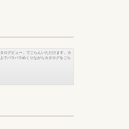
タログビュー」でごらんいただけます。カ
b上でパラパラめくりながらカタログをごら