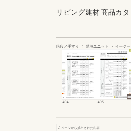
リビング建材 商品カタログ 4
階段／手すり
階段ユニット
イージー
494
495
左ページから抽出された内容