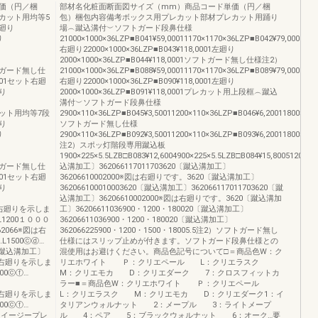
価（円／梱
部材名化粧面断面図サイズ（mm）商品コード単価（円／梱
カット用均等5
包）梱包内容備考ボックス用プレカット部材プレカット用踊り
廻り
場︵蹴込溝付︶ソフトガード段鼻仕様
り
21000×1000×36LZP■B041¥59,00011170×1170×36LZP■B042¥79,0001
右廻り22000×1000×36LZP■B043¥118,0001左廻り
2000×1000×36LZP■B044¥118,0001ソフトガード無し仕様注2）
ソフトガード無し仕
21000×1000×36LZP■B088¥59,00011170×1170×36LZP■B089¥79,0001
0001セット右廻
右廻り22000×1000×36LZP■B090¥118,0001左廻り
廻り
2000×1000×36LZP■B091¥118,0001プレカット用上段框︵蹴込
溝付︶ソフトガード段鼻仕様
プレカット用均等7段
2900×110×36LZP■B045¥3,50011200×110×36LZP■B046¥6,20011800×110
り
ソフトガード無し仕様
り
2900×110×36LZP■B092¥3,50011200×110×36LZP■B093¥6,20011800×110
注2）スポッ灯階段専用蹴込板
1900×225×5.5LZB□B083¥12,6004900×225×5.5LZB□B084¥15,80051200×
ソフトガード無し仕
込溝加工〕362066117011703620〔蹴込溝加工〕
0001セット右廻
36206610002000※図は右廻りです。3620〔蹴込溝加工〕
廻り
362066100010003620〔蹴込溝加工〕362066117011703620〔蹴
込溝加工〕36206610002000※図は右廻りです。3620〔蹴込溝加
※図は右廻りを示しま
工〕36206611036900・1200・180020〔蹴込溝加工〕
L1200１０００
36206611036900・1200・180020〔蹴込溝加工〕
066※図は右
362066225900・1200・1500・18005.5注2）ソフトガード無し
1500ⓒⓓ…
仕様にはスリップ止めが付きます。ソフトガード段鼻仕様との
〔蹴込溝加工〕
混使用はお避けください。商品色記号について□＝商品色W：ク
※図は右廻りを示しま
リエホワイト Ｐ：クリエペール L：クリエラスク
00ⓒⓕ…
M：クリエモカ D：クリエダーク 7：クロスフィットカ
ラー■＝商品色W：クリエホワイト Ｐ：クリエペール
※図は右廻りを示しま
L：クリエラスク M：クリエモカ D：クリエダーク1：イ
00ⓒⓕ…
タリアンウォルナット 2：メープル 3：ライトメープ
ットイージープレ
ル 4：ペア 5：ブラックウォルナット 6：オーク…要