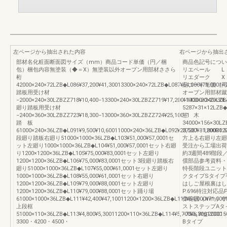
左ページから抽出された内容
右ページから抽出
部材名化粧面断面図サイズ（mm）商品コード単価（円／梱
商品色記号につ
包）梱包内容無塗装（◆＝X）無塗装以外オープン用部材ささら
リエペール L
桁
リエダーク X
42000×240×72LZB◆L086¥37,200¥41,30013300×240×72LZB◆L087¥64,000¥71,00014
品コード単価（円
踏板用受け材
オープン用部材蹴
−2000×240×30LZBZZ718¥10,400−13300×240×30LZBZZ719¥17,200−14200×240×30L
41000×20×20LZ
廻り踏板用受け材
5287×31×12LZB◆
−2400×360×30LZBZZ723¥18,300−13000×360×30LZBZZ724¥25,100−1
笠 木
踏 板
34000×156×30LZ
61000×240×36LZB◆L091¥9,500¥10,60011000×240×36LZB◆L092¥28,500¥31,800312
37287・1200R
段廻り踏板右廻り51000×1000×36LZB◆L103¥51,000¥57,0001セ
方上る右廻り左廻
ット左廻り1000×1000×36LZB◆L104¥51,000¥57,0001セット右廻
受注から工場出荷
り1200×1200×36LZB◆L105¥75,000¥83,0001セット左廻り
約3週間489階段
1200×1200×36LZB◆L106¥75,000¥83,0001セット3段廻り踏板右
償部品参考資料・
廻り51000×1000×36LZB◆L107¥55,000¥61,0001セット左廻り
特長階段ユニット
1000×1000×36LZB◆L108¥55,000¥61,0001セット右廻り
クタイプSタイプ
1200×1200×36LZB◆L109¥79,000¥88,0001セット左廻り
はしご屋根裏はし
1200×1200×36LZB◆L110¥79,000¥88,0001セット踊り場
P.696特注対応品
61000×1000×36LZB◆L111¥42,400¥47,10011200×1200×36LZB◆L112¥64,000¥71,000
作範囲（mm）サ
上段框
ストステップAタ
51000×110×36LZB◆L113¥4,800¥5,30011200×110×36LZB◆L114¥5,700¥6,30012000
−750≦W≦20001
3300・4200・4500・
Bタイプ