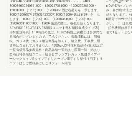
5000240722000330042004500500024030・・・・2400・
−750≦W≦20001
300036030240361000・1200247361000・1200270361000・
rrDWrDW※
12001000 (1200)1000 (1200)36※図は右廻りを 示します。
み、鼻の出寸法は
1000(1200)577(693)36423(507)1000(1200)※図は右廻りを 示
品となります。※
します。1000 (1200)1000 (1200)361000 (1200)1000
R部分でのW寸法
(1200)36110361000・1200※発注の際は、梱包単位となります。
さい。（）は集成
STAIRSPRECUTSTAIRS階段ユニット部材階段集成タイプ③│
（R形状部は櫛目
部材別規格表│！10商品の色は、印刷の特性上実物とは多少異な
包で1セットとな
る場合がございますのでご了承ください。掲載価格には、消費
税、ガラス代（ガラス組込商品を除く）、組立費、工事費、運
賃等は含まれておりません。488Biz-LIX特注対応品特別仕様設定
一覧有償部品参考資料・商品詳細一覧納まり図面一覧・納まり
図商品特長階段ユニット組合せプランプレカット集成タイプベ
ーシックタイプSタイプ手すりオープン用手すり壁付け用手すり
ロフトはしご屋根裏はしごリフォーム階段