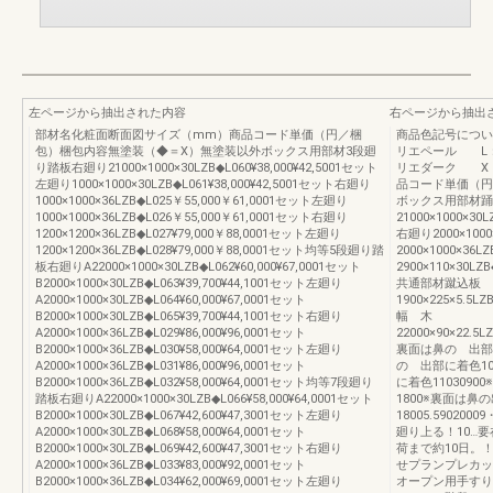
左ページから抽出された内容
右ページから抽出
部材名化粧面断面図サイズ（mm）商品コード単価（円／梱
商品色記号につ
包）梱包内容無塗装（◆＝X）無塗装以外ボックス用部材3段廻
リエペール L
り踏板右廻り21000×1000×30LZB◆L060¥38,000¥42,5001セット
リエダーク X
左廻り1000×1000×30LZB◆L061¥38,000¥42,5001セット右廻り
品コード単価（円
1000×1000×36LZB◆L025￥55,000￥61,0001セット左廻り
ボックス用部材踊
1000×1000×36LZB◆L026￥55,000￥61,0001セット右廻り
21000×1000×30L
1200×1200×36LZB◆L027¥79,000￥88,0001セット左廻り
右廻り2000×1000×
1200×1200×36LZB◆L028¥79,000￥88,0001セット均等5段廻り踏
2000×1000×36L
板右廻りA22000×1000×30LZB◆L062¥60,000¥67,0001セット
2900×110×30LZB
B2000×1000×30LZB◆L063¥39,700¥44,1001セット左廻り
共通部材蹴込板
A2000×1000×30LZB◆L064¥60,000¥67,0001セット
1900×225×5.5LZ
B2000×1000×30LZB◆L065¥39,700¥44,1001セット右廻り
幅 木
A2000×1000×36LZB◆L029¥86,000¥96,0001セット
22000×90×22.5L
B2000×1000×36LZB◆L030¥58,000¥64,0001セット左廻り
裏面は鼻の 出部に着
A2000×1000×36LZB◆L031¥86,000¥96,0001セット
の 出部に着色10
B2000×1000×36LZB◆L032¥58,000¥64,0001セット均等7段廻り
に着色1103090
踏板右廻りA22000×1000×30LZB◆L066¥58,000¥64,0001セット
1800※裏面は鼻の
B2000×1000×30LZB◆L067¥42,600¥47,3001セット左廻り
18005.5902
A2000×1000×30LZB◆L068¥58,000¥64,0001セット
廻り上る！10…
B2000×1000×30LZB◆L069¥42,600¥47,3001セット右廻り
荷まで約10日。
A2000×1000×36LZB◆L033¥83,000¥92,0001セット
せプランプレカッ
B2000×1000×36LZB◆L034¥62,000¥69,0001セット左廻り
オープン用手すり