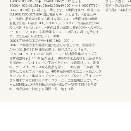
A2000×1000×36LZB◆L035¥83,000¥92,0001セット
フォーム階段Biz
B2000×1000×36LZB◆L036¥62,000¥69,0001セット100057730・
資料・商品詳細一
364231000※図は右廻りを 示します。※裏面は鼻の 出部に着
償部品P.696特注対
色1200693365071200※図は右廻りを 示します。※裏面は鼻
の 出部に着色30※図は右廻りを示します。※裏面は鼻の出部に
着色ⓐⓑⓒ…A,ⓓⓔ…B１,０００２,０００３６゜ⓐⓑⓔⓓⓒ36※
図は右廻りを示します。※裏面は鼻の出部に着色ⓐⓑⓒ…A,ⓓⓔ…
B１,０００２,０００ⓐⓑⓔⓓⓒ３６゜30※図は右廻りを示しま
す。ⓐⓑⓒⓓ…A,ⓔⓕⓖ…B2，0001，
00025.7°ⓐⓖⓑⓕⓓⓒⓔ418519362，0001，
00025.7°ⓐⓖⓑⓕⓓⓒⓔ※図は右廻りを示します。ⓐⓑⓒⓓ…
A,ⓔⓕⓖ…B418519※発注の際は、梱包単位となります。
STAIRSPRECUTSTAIRS階段ユニット部材階段集成タイプ②│
部材別規格表│！10商品の色は、印刷の特性上実物とは多少異な
る場合がございますのでご了承ください。掲載価格には、消費
税、ガラス代（ガラス組込商品を除く）、組立費、工事費、運
賃等は含まれておりません。486商品特長階段ユニット組合せプ
ランプレカット集成タイプベーシックタイプSタイプ手すりオー
プン用手すり壁付け用手すりロフトはしご屋根裏はしごリフォ
ーム階段Biz-LIX特注対応品特別仕様設定一覧有償部品参考資
料・商品詳細一覧納まり図面一覧・納まり図