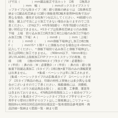
げ寸法（ ）mm蹴込板正寸法カット □有 □無高さ
（ ）mm 幅（ ）mmボックスタイプストリ
ップタイプひな段タイプ〔例〕廻り踏板の納まりは □段鼻柱芯
納まり□蹴込柱芯納まり□廻り側板使用□幅木使用8※柱角寸法が
異なる場合、優先する柱角1つを記入してください。※6段廻りの
場合、蹴上げ寸法により加工できない場合がありますのでご注
意ください。（216以下）※均等5段廻り・均等7段廻りの柱芯々
違い対応はできません。※Sタイプは段鼻柱芯納まりのみ側板
下端 上端 切り込み加工□両方加工有□上端のみ加工□下端の
み加工□無〔下端〕A（ ）mmB（ ）mm〔上端〕
C（ ）mmD（ ）mm側板下端伸ばし加工□有□無
F（ ）mm15＊１階ＦＬに側板をのせる場合はＢ=0mmと
記入してください。＊側板下端切り込み加工と側板下端伸ばし
加工は同時に加工できません。（900mm以下、10mm単位）
2FL1FLADBC上段框加工F1Pファーストステップの有無、仕
様 □有 □無rrDWrDWAタイプBタイプW：必要数D：
r（半径）：鼻の出：W：必要数D：r（半径）：鼻の出：廻り側
板最下段蹴込溝加工（Sタイプ）□有□無※最下段のみの溝幅変更
は出来ません。 ※集成・ベーシックは常に加工されます。
［集成・ベーシックタイプのみ]□集成タイプ □ベーシックタイ
プ □Sタイプ商品の色は、印刷の特性上実物とは多少異なる場
合がございますのでご了承ください。掲載価格には、消費税、
ガラス代（ガラス組込商品を除く）、組立費、工事費、運賃等
は含まれておりません。476商品特長階段ユニット組合せプラン
プレカット集成タイプベーシックタイプSタイプ手すりオープン
用手すり壁付け用手すりロフトはしご屋根裏はしごリフォーム
階段Biz-LIX特注対応品特別仕様設定一覧有償部品参考資料・商
品詳細一覧納まり図面一覧・納まり図