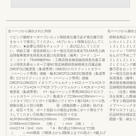
左ページから抽出された内容
右ページから抽出
リビング建材オーダープレカット階段発注書①必ず発注書①②
部材名商品コード
をセットで発注してください。○Aプレカット情報を記入してく
レカットＬＺＬＺ
ださい。★必要な項目をチェック（ ）及び記入してくださ
ＬＺＬＺＬＺＬＺ
い。供給工場・発送依頼センター発注元担当者名TELFAX売上納
トレイン・TOP
品情報事業所名得意先名届け先現場名（備考）コード：コー
せんので予めご了
ド：コード：TRAIN物件No.：工務店様名物流物流得意先着工場
ＺＬＺＬＺＬＺＬ
上り得意先着センター工場NC指定納期回答納期発注日蹴込板
ＺＬＺリビング建
□W□P□L□無塗装（集成専用）□M□D□クロスフィットカラー
書①②をセットで
（ベーシック専用）側板・幅木□W□P□L□M□D□無塗装（集成専
ター発注元担当者
用）□クロスフィットカラー（ベーシック専用）踏板
先現場名（備考）
□W□P□L□M□D□1.イタリアンウォルナット※□2.メープル※□3.ラ
務店様名物流物流
イトメープル※□4.ペア※□5.ブラックウォルナット※□6.オーク※□
定納期回答納期発
無塗装（集成専用） ※1∼6はベーシック専用□M□D□クロスフ
い。（注意）側板
ィットカラー（ベーシック）集成タイプ□36mm□30mmベーシ
法を加算した数値
ックタイプ□ソフトガード段鼻□ソフトガード無1324シリーズ色
／手すり商品特長
踏板仕様上り切り段数 段（踏板段数＋上段框）柱の太
イプベーシックタ
さ、柱芯々寸法 ボード先貼りの場合は柱角にボード厚分プラ
手すりロフトはしご
スしてください①柱角□100mm②柱芯々寸法
応品特別仕様設定
A□910mmB□910mm□105mm □1000mm
図面一覧・納まり
□1000mm□120mm □他（ ）mm □他（ ）
mm□114〔2×4〕mm ＊A・Bの差は100mmまで□他
（ ）mm階高（1階床上から2階床上までの高さ）※蹴上げ