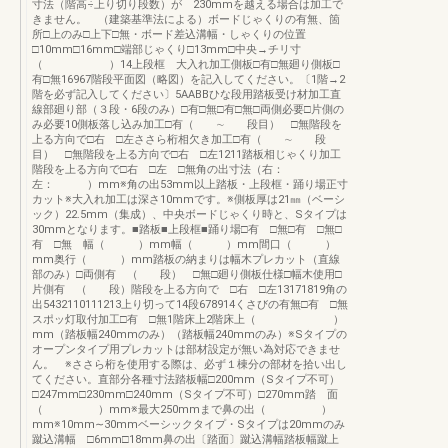
寸法（階高÷上り切り段数）が 230mmを越える場合は加工で
きません。 （建築基準法による）ボードじゃくりの有無、箇
所□上のみ□上下□無・ボード差込溝幅・しゃくりの位置
□10mm□16mm□端部じゃくり□13mm□中央→チリ寸
（ ）14上段框 大入れ加工側板□有□無廻り側板□
有□無16967階段平面図（略図）を記入してください。〔1階→2
階を必ず記入してください〕5AABBひな段用踏板受け材加工直
線部廻り部（３段・6段のみ）□有□無□有□無□両側必要□片側の
み必要10側板落し込み加工□有（ ∼ 段目） □無階段を
上る方向で□右 □左ささら桁相欠き加工□有（ ∼ 段
目） □無階段を上る方向で□右 □左1211踏板相じゃくり加工
階段を上る方向で□右 □左 □無角の出寸法（右：
左： ）mm※角の出53mm以上踏板・上段框・踊り場正寸
カット※大入れ加工は深さ10mmです。※側板厚は21㎜（ベーシ
ック）22.5mm（集成）、中央ボードじゃくり時と、Sタイプは
30mmとなります。■踏板■上段框■踊り場□有 □無□有 □無□
有 □無 幅（ ）mm幅（ ）mm間口（ ）
mm奥行（ ）mm踏板の納まりは幅木プレカット（直線
部のみ）□両側有 （ 段） □無□廻り側板仕様□幅木使用□
片側有 （ 段）階段を上る方向で □右 □左13171819角の
出5432110111213上り切って14段678914くさびの有無□有 □無
スポッ灯取付加工□有 □無1階床上2階床上（ ）
mm（踏板幅240mmのみ）（踏板幅240mmのみ）※Sタイプの
オープンタイプ用プレカットは部材設定が無い為対応できませ
ん。 ※ささら桁を使用する際は、必ず１棟分の部材を拾い出し
てください。直部分各種寸法踏板幅□200mm（Sタイプ不可）
□247mm□230mm□240mm（Sタイプ不可）□270mm踏 面
（ ）mm※最大250mmまで鼻の出（ ）
mm※10mm∼30mmベーシックタイプ・Sタイプは20mmのみ
蹴込溝幅 □6mm□18mm鼻の出〔踏面〕蹴込溝幅踏板幅蹴上