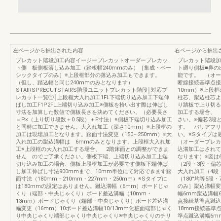
左ページから抽出された内容
右ページから抽出
プレカット階段加工内容イージープレカットオーダープレカッ
プレカット階段加
ト側 板側板落し込み加工（踏板幅240mmのみ）［集成・ベー
ト廻り側板■鼻の
シックタイプのみ］※上段框部分の落込み加工もできます。
能です。 （オーダ
（但し、踏込幅と同じ240mmのみとなります）
断線接続基準点接
STAIRSPRECUTSTAIRS階段ユニットプレカット階段│対応プ
10mm）※上段
レカット一覧①│上段框大入れ加工1FL下端切り込み加工下端伸
柱芯、蹴込柱芯よ
ばし加工F1P2FL上端切り込み加工※側板を拾い出す際は伸ばし
り踏板で上り切る
寸法を加算した数値で側板長さを決めてください。（必要長さ
加工する場合、 
＝P×（上り切り段数＋0.5段）＋F寸法）※側板下端切り込み加工
さい。※偏芯2段
と同時に加工できません。大入れ加工（深さ10mm）※上段框の
す。 バリアフリ
加工は現場加工となります。踏面寸法変更（150∼250mm）※大
い。※Sタイプ
入れ加工の蹴込溝幅は 6mmのみとなります。上段框大入れ加
（オーダープレカ
工※上段框の大入れ加工する場合、 2階床面との調整ができま
込溝加工はされて
せん のでご了承ください。側板下端、上端切り込み加工上端
なります）※図は
切り込み加工の場合、側板上段框加工が必要です側板下端伸ば
（2段・3段・偏
し加工伸ばし寸法900mmまで、10mm単位にて対応できます踏
大入れ加工（4段
面寸法（180mm・210mm・227mm・250mm）※Sタイプに
（180°均等5
は180mmの設定はありません。蹴込溝幅（6mm）ボードじゃ
のみ］蹴込溝幅変
くり（端部・中央じゃくり）ボード差込溝幅（10mm・
幅6mm蹴込溝幅
13mm）ボードじゃくり（端部・中央じゃくり）ボード差込溝
点接続基準点蹴込
幅変更（16mm）10ボード差込溝幅10/13mm化粧面端部じゃく
18mm接続基準
り中央じゃくり端部じゃくり中央じゃくり※中央じゃくりのチリ
準点蹴込溝幅6m