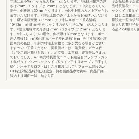
寸法は最小9mmから最大12mmとなります。※階段用幅木の厚
準点接続基準点蹴
さは7mm（Sタイプは12mm）となります。※中央じゃくりの
品特長階段ユニッ
場合、側板厚は30mmとなります。※側板上部のみ／上下からお
ックタイプSタイ
選びいただけます。※側板上部のみ／上下からお選びいただけま
トはしご屋根裏はし
す。蹴込溝幅変更（18mm）チリ寸法10ボード差込溝幅
様設定一覧有償部
10/13mm化粧面※中央じゃくりのチリ寸法は7mmのみとなりま
納まり図商品特長P.
す。※階段用幅木の厚さは7mm（Sタイプは12mm）となりま
応品P.720納まり図
す。※中央じゃくりの場合、側板厚は30mmとなります。ボード
差込溝幅16mm10化粧面ボード差込溝幅16mmチリ寸法10化粧
面商品の色は、印刷の特性上実物とは多少異なる場合がござい
ますのでご了承ください。掲載価格には、消費税、ガラス代
（ガラス組込商品を除く）、組立費、工事費、運賃等は含まれ
ておりません。470商品特長階段ユニット組合せプランプレカッ
ト集成タイプベーシックタイプSタイプ手すりオープン用手すり
壁付け用手すりロフトはしご屋根裏はしごリフォーム階段Biz-
LIX特注対応品特別仕様設定一覧有償部品参考資料・商品詳細一
覧納まり図面一覧・納まり図