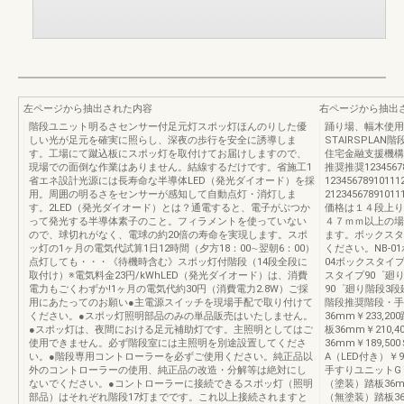
左ページから抽出された内容
右ページから抽出
階段ユニット明るさセンサー付足元灯スポッ灯ほんのりした優
踊り場、幅木使用N
しい光が足元を確実に照らし、深夜の歩行を安全に誘導しま
STAIRSPLA
す。工場にて蹴込板にスポッ灯を取付けてお届けしますので、
住宅金融支援機構
現場での面倒な作業はありません。結線するだけです。省施工1
推奨推奨12345678
省エネ設計光源には長寿命な半導体LED（発光ダイオード）を採
1234567891011
用。周囲の明るさをセンサーが感知して自動点灯・消灯しま
2123456789101
す。2LED（発光ダイオード）とは？通電すると、電子がぶつか
価格は１４段上り
って発光する半導体素子のこと。フィラメントを使っていない
４７ｍｍ以上の場
ので、球切れがなく、電球の約20倍の寿命を実現します。スポ
ます。ボックスタイ
ッ灯の1ヶ月の電気代試算1日12時間（夕方18：00∼翌朝6：00）
ください。NB-0
点灯しても・・・《待機時含む》スポッ灯付階段（14段全段に
04ボックスタイプ
取付け）※電気料金23円/kWhLED（発光ダイオード）は、消費
スタイプ90゜廻り
電力もごくわずか!1ヶ月の電気代約30円（消費電力2.8W）ご採
90゜廻り階段3段
用にあたってのお願い●主電源スイッチを現場手配で取り付けて
階段推奨階段・手
ください。●スポッ灯照明部品のみの単品販売はいたしません。
36mm￥233,2
●スポッ灯は、夜間における足元補助灯です。主照明としてはご
板36mm￥210,
使用できません。必ず階段室には主照明を別途設置してくださ
36mm￥189,5
い。●階段専用コントローラーを必ずご使用ください。純正品以
A（LED付き）￥9
外のコントローラーの使用、純正品の改造・分解等は絶対にし
手すりユニットG
ないでください。●コントローラーに接続できるスポッ灯（照明
（塗装）踏板36mm
部品）はそれぞれ階段17灯までです。これ以上接続されますと
（無塗装）踏板36m