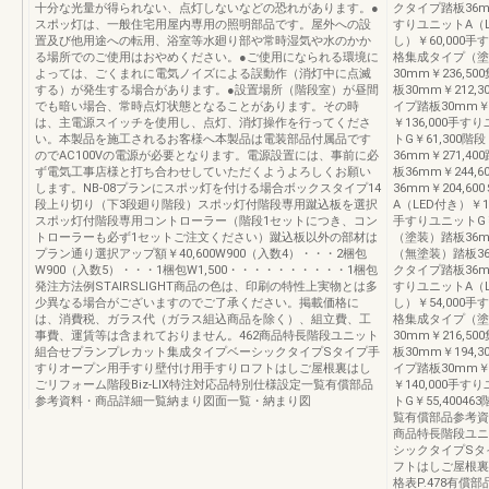
十分な光量が得られない、点灯しないなどの恐れがあります。●
クタイプ踏板36mm
スポッ灯は、一般住宅用屋内専用の照明部品です。屋外への設
すりユニットA（L
置及び他用途への転用、浴室等水廻り部や常時湿気や水のかか
し）￥60,000
る場所でのご使用はおやめください。●ご使用になられる環境に
格集成タイプ（塗装
よっては、ごくまれに電気ノイズによる誤動作（消灯中に点滅
30mm￥236,5
する）が発生する場合があります。●設置場所（階段室）が昼間
板30mm￥212,
でも暗い場合、常時点灯状態となることがあります。その時
イプ踏板30mm￥
は、主電源スイッチを使用し、点灯、消灯操作を行ってくださ
￥136,000手す
い。本製品を施工されるお客様へ本製品は電装部品付属品です
トG￥61,30
のでAC100Vの電源が必要となります。電源設置には、事前に必
36mm￥271,4
ず電気工事店様と打ち合わせしていただくようよろしくお願い
板36mm￥244,
します。NB-08プランにスポッ灯を付ける場合ボックスタイプ14
36mm￥204,6
段上り切り（下3段廻り階段）スポッ灯付階段専用蹴込板を選択
A（LED付き）￥1
スポッ灯付階段専用コントローラー（階段1セットにつき、コン
手すりユニットG
トローラーも必ず1セットご注文ください）蹴込板以外の部材は
（塗装）踏板36mm
プラン通り選択アップ額￥40,600W900（入数4）・・・2梱包
（無塗装）踏板36m
W900（入数5）・・・1梱包W1,500・・・・・・・・・・1梱包
クタイプ踏板36mm
発注方法例STAIRSLIGHT商品の色は、印刷の特性上実物とは多
すりユニットA（L
少異なる場合がございますのでご了承ください。掲載価格に
し）￥54,000
は、消費税、ガラス代（ガラス組込商品を除く）、組立費、工
格集成タイプ（塗装
事費、運賃等は含まれておりません。462商品特長階段ユニット
30mm￥216,5
組合せプランプレカット集成タイプベーシックタイプSタイプ手
板30mm￥194,
すりオープン用手すり壁付け用手すりロフトはしご屋根裏はし
イプ踏板30mm￥
ごリフォーム階段Biz-LIX特注対応品特別仕様設定一覧有償部品
￥140,000手す
参考資料・商品詳細一覧納まり図面一覧・納まり図
トG￥55,4004
覧有償部品参考資
商品特長階段ユニ
シックタイプSタ
フトはしご屋根裏
格表P.478有償部品