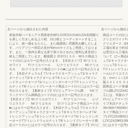
左ページから抽出された内容
右ページから抽出
床造作材ハーモニアス用床造作材FLOORZOUSAKUZAI玄関廻り
商品コードの□に
を美しく引きしめる上り框、付け框とコーディネートすること
クリエホワイトP
により、統一感をもたらし、また格調高い雰囲気を醸しだしま
クリエダーク…全
す。バリアフリー対応の見付90mmサイズもご用意しておりま
工場出荷まで約5
す。また、一室内を異なる床で張り分けるのに便利な床見切り
は受注から工場出
材もご用意しています。断面図２.01013１５０・90９０商品コ
ついて［□＝商品
ードの□にはカラー記号が入ります。【木目タイプ】W/クリエ
ュT2/キャラクタ
ホワイト P/クリエペール L/クリエラスク M/クリエ
ッシュT5/トレ
モカ D/クリエダーク商品コードの■にはカラー記号が入りま
T7/トレンドウ
す。【木目ナチュラル】T1/キャラクターアッシュT2/キャラク
ールL/クリエラ
ターナットT3/キャラクターレオT4/トレンドアッシュT5/トレ
位：mm）L＝2,
ンドチョークオークT6/トレンドシガーオークT7/トレンドウォ
脂２４１３５.５
ルナットT8/トレンドグレーオーク商品コードの☆にはカラー記
図商品コード単価
号が入ります。【素材タイプ】V1/ピュアマーブル調 V4/ブ
ブル調LZY□ZA42
ラックマーブル調商品コードの□にはカラー記号が入ります。
工には、市販のプ
【木目タイプ】W/クリエホワイト P/クリエペール L/ク
V1/ピュアマー
リエラスク M/クリエモカ D/クリエダーク商品コードの
イプ木目ナチュラ
■にはカラー記号が入ります。【木目ナチュラル】T1/キャラク
30×360×195
ターアッシュT2/キャラクターナットT3/キャラクターレオT4/
タイプ商品コード
トレンドアッシュT5/トレンドチョークオークT6/トレンドシガ
プLZY□ZA32¥3
ーオークT7/トレンドウォルナットT8/トレンドグレーオーク商
LZY□ZA33¥53
品コードの☆にはカラー記号が入ります。【素材タイプ】V1/ピ
□にはカラー記号