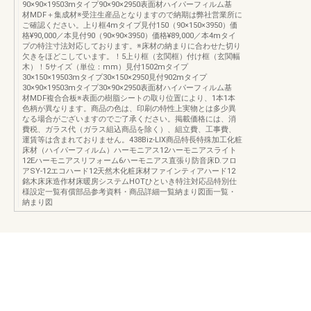
90×90×19503mタイプ90×90×2950表面材ハイパーフィルム基
材MDF＋集成材※受注生産品となりますので納期は弊社営業所に
ご確認ください。上り框4mタイプ見付150（90×150×3950）価
格¥90,000／本見付90（90×90×3950）価格¥89,000／本4mタイ
プの特注寸法対応しております。※床材の納まりに合わせた切り
欠きをほどこしています。！5上り框（玄関框）付け框（玄関幅
木）！5サイズ（単位：mm）見付1502mタイプ
30×150×19503mタイプ30×150×2950見付902mタイプ
30×90×19503mタイプ30×90×2950表面材ハイパーフィルム基
材MDF複合合板※表面の樹脂シートの取り位置により、1本1本
色柄が異なります。商品の色は、印刷の特性上実物とは多少異
なる場合がございますのでご了承ください。掲載価格には、消
費税、ガラス代（ガラス組込商品を除く）、組立費、工事費、
運賃等は含まれておりません。438Biz-LIX商品特長特殊加工化粧
床材（ハイパーフィルム）ハーモニアス12ハーモニアスライト
12Eハーモニアスリフォーム6ハーモニアス直張り防音床D.フロ
アSY-12エコハード12天然木化粧床材ファインティアハード12
銘木床床造作材床暖房システムHOTひといき特注対応品特別仕
様設定一覧有償部品参考資料・商品詳細一覧納まり図面一覧・
納まり図