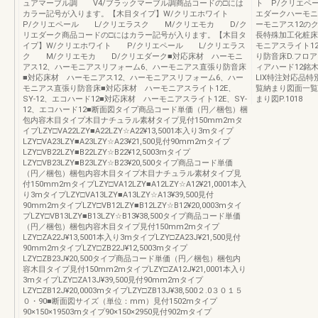
ュアマーブル調 V4/ブラックマーブル調商品コードの□には
ト P/クリエペ
カラー記号が入ります。【木目タイプ】W/クリエホワイト
エダークハーモニ
P/クリエペール L/クリエラスク M/クリエモカ D/ク
ーモニアス12の
リエダーク商品コードの□にはカラー記号が入ります。【木目タ
長特殊加工化粧床
イプ】W/クリエホワイト P/クリエペール L/クリエラス
モニアスライト1
ク M/クリエモカ D/クリエダーク■対応床材 ハーモニ
り防音床D.フロア
アス12、ハーモニアスリフォーム6、ハーモニアス直張り防音床
ィアハード12銘木
■対応床材 ハーモニアス12、ハーモニアスリフォーム6、ハー
LIX特注対応品
モニアス直張り防音床■対応床材 ハーモニアスライト12E、
覧納まり図面一覧・
SY-12、エコハード12■対応床材 ハーモニアスライト12E、SY-
まり図P.1018
12、エコハード12■断面図タイプ商品コード単価（円／梱包）梱
包内容木目タイプ木目ナチュラル素材タイプ見付150mm2mタ
イプLZY□VA22LZY■A22LZY☆A22¥13,5001本入り3mタイプ
LZY□VA23LZY■A23LZY☆A23¥21,500見付90mm2mタイプ
LZY□VB22LZY■B22LZY☆B22¥12,5003mタイプ
LZY□VB23LZY■B23LZY☆B23¥20,500タイプ商品コード単価
（円／梱包）梱包内容木目タイプ木目ナチュラル素材タイプ見
付150mm2mタイプLZY□VA12LZY■A12LZY☆A12¥21,0001本入
り3mタイプLZY□VA13LZY■A13LZY☆A13¥39,500見付
90mm2mタイプLZY□VB12LZY■B12LZY☆B12¥20,0003mタイ
プLZY□VB13LZY■B13LZY☆B13¥38,500タイプ商品コード単価
（円／梱包）梱包内容木目タイプ見付150mm2mタイプ
LZY□ZA22J¥13,5001本入り3mタイプLZY□ZA23J¥21,500見付
90mm2mタイプLZY□ZB22J¥12,5003mタイプ
LZY□ZB23J¥20,500タイプ商品コード単価（円／梱包）梱包内
容木目タイプ見付150mm2mタイプLZY□ZA12J¥21,0001本入り
3mタイプLZY□ZA13J¥39,500見付90mm2mタイプ
LZY□ZB12J¥20,0003mタイプLZY□ZB13J¥38,500２.0３０１５
０・90■断面図サイズ（単位：mm）見付1502mタイプ
90×150×19503mタイプ90×150×2950見付902mタイプ